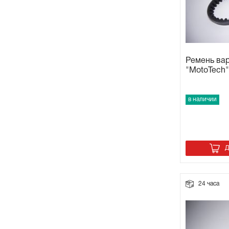
Ремень ва
"MotoTech"
в наличии
Д
24 часа