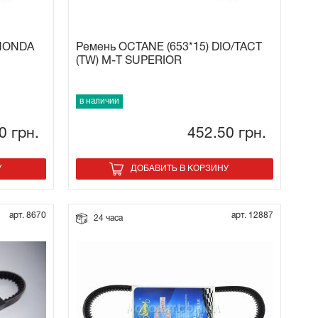
 HONDA
Ремень OCTANE (653*15) DIO/TACT
(TW) M-T SUPERIOR
в наличии
50
грн.
452.50
грн.
У
ДОБАВИТЬ В КОРЗИНУ
арт. 8670
арт. 12887
24 часа