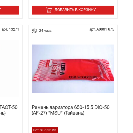
У
ДОБАВИТЬ В КОРЗИНУ
арт. 13271
арт. А0001 675
24 часа
 TACT-50
Ремень вариатора 650-15.5 DIO-50
нь)
(AF-27) "MSU" (Тайвань)
нет в наличии