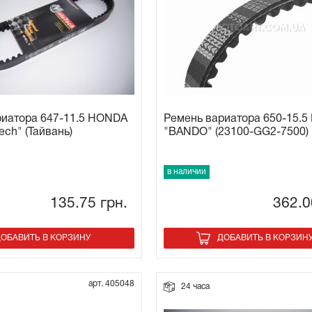
риатора 647-11.5 HONDA
Ремень вариатора 650-15.5
ech" (Тайвань)
"BANDO" (23100-GG2-7500)
в наличии
135.75
грн.
362.
ОБАВИТЬ В КОРЗИНУ
ДОБАВИТЬ В КОРЗИН
арт. 405048
24 часа