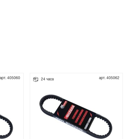
арт. 405060
арт. 405062
24 часа