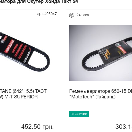
иатора для Cкутер Хонда Такт 24
арт. 405047
24 часа
ANE (642*15.5) TACT
Ремень вариатора 650-15 D
TW) M-T SUPERIOR
"MotoTech" (Тайвань)
в наличии
452.50
грн.
303.