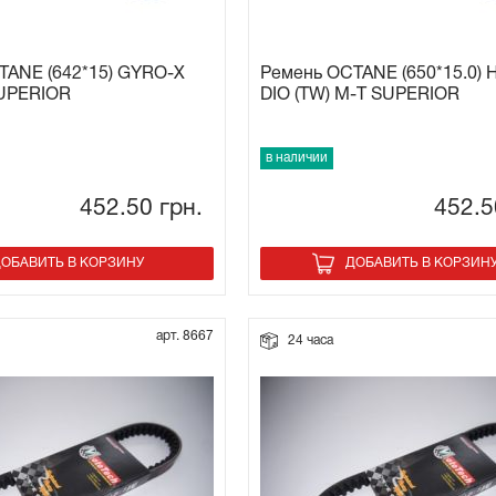
TANE (642*15) GYRO-X
Ремень OCTANE (650*15.0)
SUPERIOR
DIO (TW) M-T SUPERIOR
в наличии
452.50
грн.
452.
ОБАВИТЬ В КОРЗИНУ
ДОБАВИТЬ В КОРЗИН
арт. 8667
24 часа