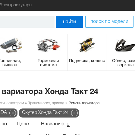
Электроскутеры
найти
поиск по модели
Топливная,
Тормозная
Подвеска, колесо
Обвес, рам
выхлоп
система
зеркала
 вариатора Хонда Такт 24
сти к скутерам
Трансмиссия, привод
Ремень вариатора
NDA
Cкутер Хонда Такт 24
 по:
Цене
Названию