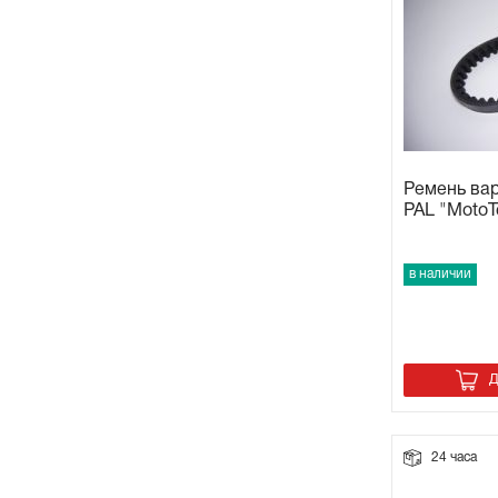
Ремень ва
PAL "MotoT
в наличии
Д
24 часа