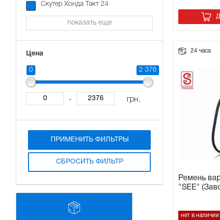
Cкутер Хонда Такт 24
Д
Прокладки на мотоблок
показать еще
Свечи на мотоблок
24 часа
Цена
Глушитель на мотоблок
0
2 376
Элементы управления, тросики на мотоблок
-
грн.
Навесное и запчасти к нему
ПРИМЕНИТЬ ФИЛЬТРЫ
СБРОСИТЬ ФИЛЬТР
Ремень вар
"SEE" (Зав
нет в наличии