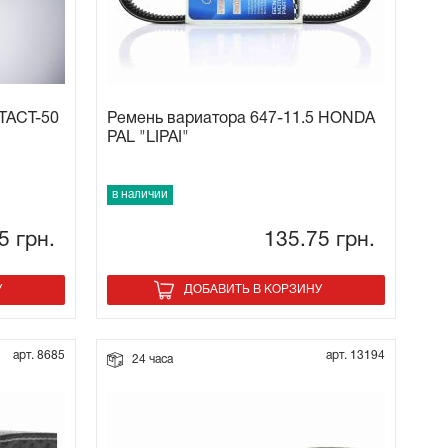
 TACT-50
Ремень вариатора 647-11.5 HONDA
PAL "LIPAI"
в наличии
65
грн.
135.75
грн.
У
ДОБАВИТЬ В КОРЗИНУ
арт. 8685
арт. 13194
24 часа