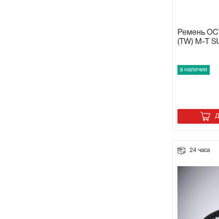
Ремень OC
(TW) M-T 
в наличии
Д
24 часа