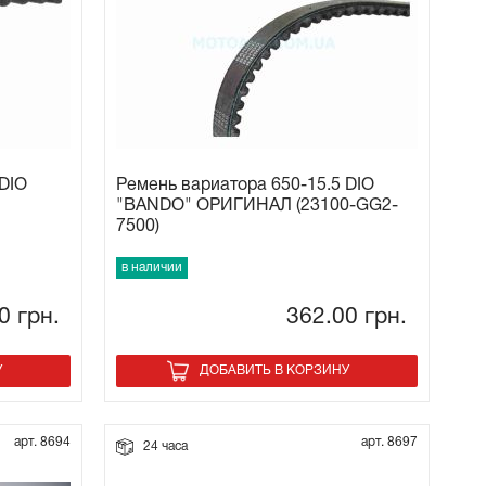
 DIO
Ремень вариатора 650-15.5 DIO
"BANDO" ОРИГИНАЛ (23100-GG2-
7500)
в наличии
00
грн.
362.00
грн.
У
ДОБАВИТЬ В КОРЗИНУ
арт. 8694
арт. 8697
24 часа