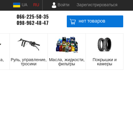
UA
RU
Войти
Зарегистрироваться
066-225-50-35
нет товаров
098-962-48-47
а,
Руль, управление,
Масла, жидкости,
Покрышки и
тросики
фильтры
камеры