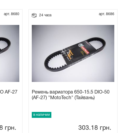
арт. 8680
арт. 8686
24 часа
IO AF-27
Ремень вариатора 650-15.5 DIO-50
(AF-27) "MotoTech" (Тайвань)
в наличии
18
грн.
303.18
грн.