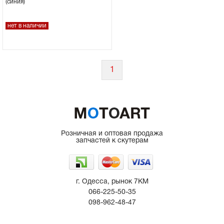
(синия)
Сцепное устройство, шплинт
нет в наличии
Прокладки на мотоблок
Свечи на мотоблок
1
Глушитель на мотоблок
Элементы управления, тросики на
мотоблок
Розничная и оптовая продажа
запчастей к скутерам
Навесное и запчасти к нему
г. Одесса, рынок 7КМ
066-225-50-35
098-962-48-47