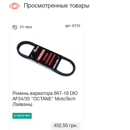
Просмотренные товары
Прокладки на мотоблок
Свечи на мотоблок
арт. 8735
24 часа
Глушитель на мотоблок
Элементы управления, тросики на мотоблок
Навесное и запчасти к нему
Ремень вариатора 667-18 DIO
AF34/35 "OCTANE" MotoTech
(Тайвань)
в наличии
452.50
грн.