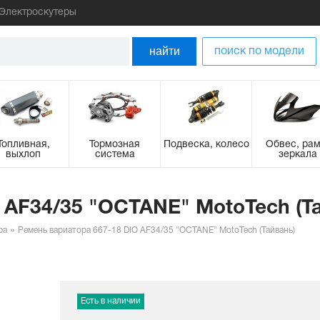
Электроскутеры
найти
поиск по модели
Топливная,
Тормозная
Подвеска, колесо
Обвес, рам
выхлоп
система
зеркала
 AF34/35 "OCTANE" MotoTech (Т
ра
Ремень вариатора 667-18 DIO AF34/35 "OCTANE" MotoTech (Тайвань)
Есть в наличии