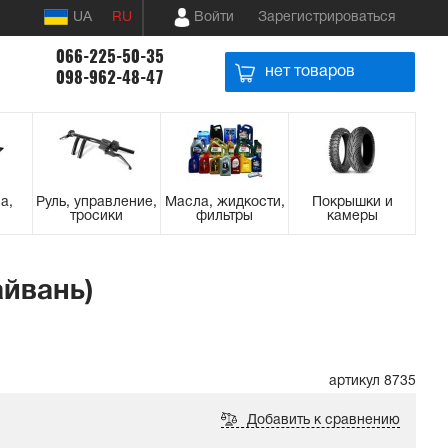
UA
RU
Войти
Зарегистрироваться
066-225-50-35
нет товаров
098-962-48-47
а,
Руль, управление,
Масла, жидкости,
Покрышки и
тросики
фильтры
камеры
айвань)
артикул 8735
Добавить к сравнению