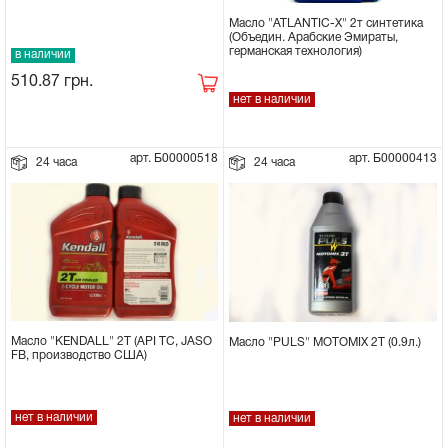
Масло "ATLANTIC-X" 2т синтетика
Сцепное устройство, шплинт
(Объедин. Арабские Эмираты,
германская технология)
в наличии
510.87
грн.
Прокладки на мотоблок
нет в наличии
Свечи на мотоблок
арт. Б00000518
арт. Б00000413
24 часа
24 часа
Глушитель на мотоблок
Элементы управления, тросики на
мотоблок
Навесное и запчасти к нему
Масло "KENDALL" 2Т (API TC, JASO
Масло "PULS" MOTOMIX 2T (0.9л.)
FB, производство США)
нет в наличии
нет в наличии