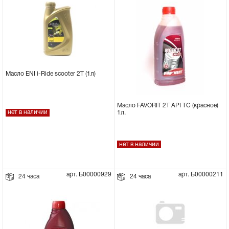
Масло ENI i-Ride scooter 2T (1л)
Масло FAVORIT 2Т API TC (красное)
нет в наличии
1л.
нет в наличии
арт. Б00000929
арт. Б00000211
24 часа
24 часа