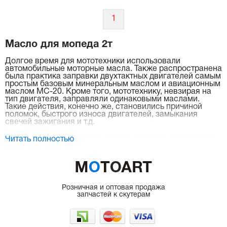
1
Масло для мопеда 2т
Долгое время для мототехники использовали
автомобильные моторные масла. Также распространена
была практика заправки двухтактных двигателей самым
простым базовым минеральным маслом и авиационным
маслом МС-20. Кроме того, мототехнику, невзирая на
тип двигателя, заправляли одинаковыми маслами.
Такие действия, конечно же, становились причиной
поломок, быстрого износа двигателей, замыкания
свечей зажигания и т.д.
Предлагаемое к продаже моторное масло для мопеда
Читать полностью
2т – это профессиональные смазочные материалы,
создаваемые известным производителем с мировым
именем на основе успешных инноваций. Каждая такая
разработка имеет международные сертификаты
качества и предназначена для обслуживания всей
линейки малолитражной мототехники.
Розничная и оптовая продажа
запчастей к скутерам
Владельцем скутеров стоит понимать, что качественное
моторное масло для продлевает жизнь мотора на 15-
20%. А любая подделка способна вывести силовую
установку из строя практически сразу же после