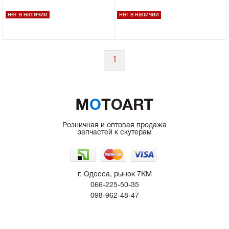
нет в наличии
нет в наличии
Сцепное устройство, шплинт
Прокладки на мотоблок
1
Свечи на мотоблок
Глушитель на мотоблок
Элементы управления, тросики на
Розничная и оптовая продажа
запчастей к скутерам
мотоблок
Навесное и запчасти к нему
г. Одесса, рынок 7КМ
066-225-50-35
098-962-48-47