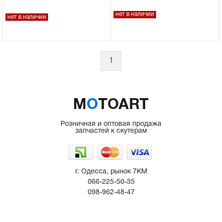
нет в наличии
Сцепное устройство, шплинт
нет в наличии
Прокладки на мотоблок
1
Свечи на мотоблок
Глушитель на мотоблок
Элементы управления, тросики на
Розничная и оптовая продажа
мотоблок
запчастей к скутерам
Навесное и запчасти к нему
г. Одесса, рынок 7КМ
066-225-50-35
098-962-48-47