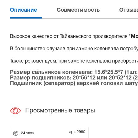
Описание
Совместимость
Отзывы
Прокладки на мотоблок
Свечи на мотоблок
Высокое качество от Тайваньского производителя "
Mo
Глушитель на мотоблок
В большинстве случаев при замене коленвала потреб
Элементы управления, тросики на мотоблок
Также рекомендуем, при замене коленвала приобрести
Размер сальников коленвала: 15.6*25.5*7 (1шт.) 
Навесное и запчасти к нему
Размер подшипников: 20*56*12 или 20*52*12 (2
Подшипник (сепаратор) верхней головки шатуна
Просмотренные товары
арт. 2990
24 часа