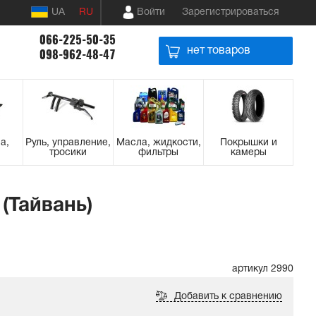
UA
RU
Войти
Зарегистрироваться
066-225-50-35
нет товаров
098-962-48-47
а,
Руль, управление,
Масла, жидкости,
Покрышки и
тросики
фильтры
камеры
(Тайвань)
артикул 2990
Добавить к сравнению