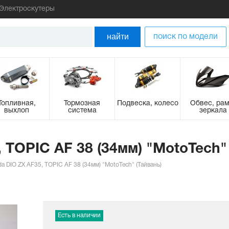
Электроскутеры
найти
поиск по модели
Топливная,
Тормозная
Подвеска, колесо
Обвес, рам
выхлоп
система
зеркала
TOPIC AF 38 (34мм) "MotoTech" 
 DIO ZX AF35, TOPIC AF 38 (34мм) "MotoTech" (Тайвань)
Есть в наличии