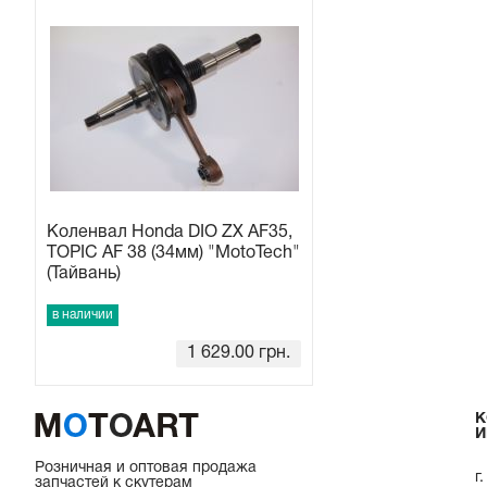
Коленвал Honda DIO ZX AF35,
TOPIC AF 38 (34мм) "MotoTech"
(Тайвань)
в наличии
1 629.00
грн.
К
И
Розничная и оптовая продажа
г
запчастей к скутерам