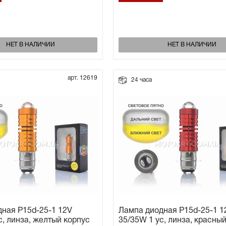
НЕТ В НАЛИЧИИ
НЕТ В НАЛИЧИИ
арт. 12619
24 часа
ная P15d-25-1 12V
Лампа диодная P15d-25-1 1
с, линза, желтый корпус
35/35W 1 ус, линза, красны