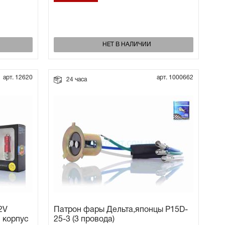
НЕТ В НАЛИЧИИ
арт. 12620
арт. 1000662
24 часа
2V
Патрон фары Дельта,японцы P15D-
й корпус
25-3 (3 провода)