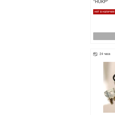
"HUKP"
нет в наличии
24 часа