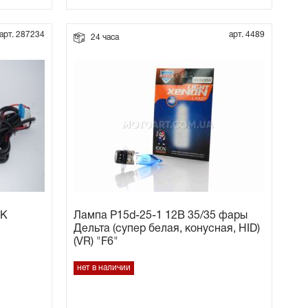
арт. 287234
арт. 4489
24 часа
0K
Лампа P15d-25-1 12В 35/35 фары
Дельта (супер белая, конусная, HID)
(VR) "F6"
нет в наличии