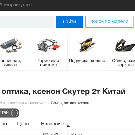
Электроскутеры
найти
поиск по модели
Топливная,
Тормозная
Подвеска, колесо
Обвес, рам
выхлоп
система
зеркала
 оптика, ксенон Скутер 2т Китай
сти к скутерам
Электрика
Лампы, оптика, ксенон
итай
 по:
Цене
Названию
арт. 5443