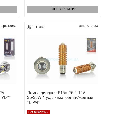
НЕТ В НАЛИЧИИ
арт. 13063
арт. 4010283
24 часа
2V
Лампа диодная P15d-25-1 12V
 "YDY"
35/35W 1 ус, линза, белый/желтый
"LIPAI"
нет в наличии