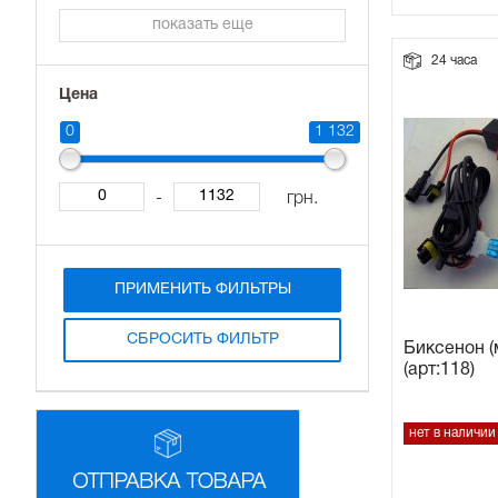
показать еще
Прокладки на мотоблок
24 часа
Цена
Свечи на мотоблок
0
1 132
Глушитель на мотоблок
-
грн.
Элементы управления, тросики на мотоблок
Навесное и запчасти к нему
ПРИМЕНИТЬ ФИЛЬТРЫ
СБРОСИТЬ ФИЛЬТР
Биксенон (
(арт:118)
нет в наличии