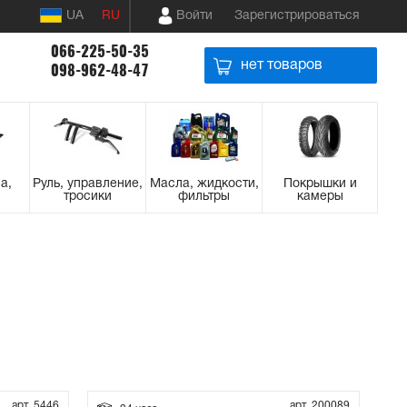
UA
RU
Войти
Зарегистрироваться
066-225-50-35
нет товаров
098-962-48-47
а,
Руль, управление,
Масла, жидкости,
Покрышки и
тросики
фильтры
камеры
арт. 5446
арт. 200089