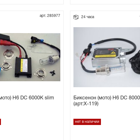
арт. 285977
24 часа
мото) H6 DC 6000K slim
Биксенон (мото) H6 DC 800
(арт:Х-119)
нет в наличии