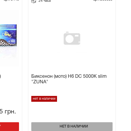
24 часа
)
Биксенон (мото) H6 DC 5000K slim
"ZUNA"
нет в наличии
15
грн.
У
НЕТ В НАЛИЧИИ