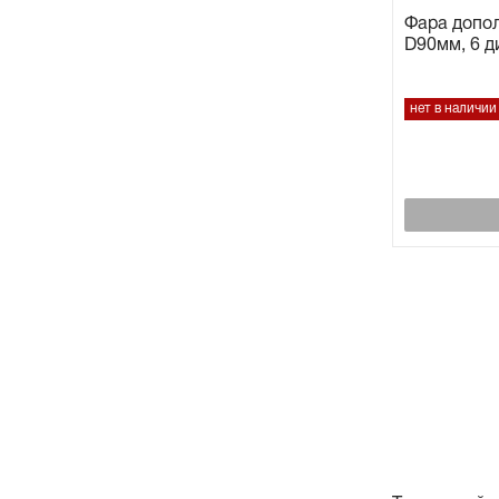
Фара допо
D90мм, 6 д
нет в наличии