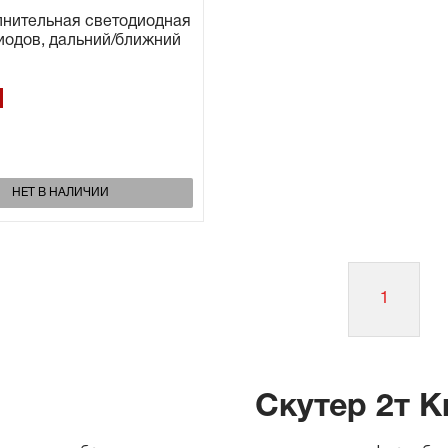
лнительная светодиодная
иодов, дальний/ближний
НЕТ В НАЛИЧИИ
1
Скутер 2т К