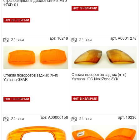
стреловидные, 9 диодов синие, M10
#ZXD-01
нет в наличии
Сцепное устройство, шплинт
нет в наличии
Прокладки на мотоблок
арт. 10219
арт. А0001 278
24 часа
24 часа
Свечи на мотоблок
Глушитель на мотоблок
Элементы управления, тросики на
Стекла поворотов задних (л+п)
Стекла поворотов задних (л+п)
Yamaha JOG NextZone 3YK
Yamaha GEAR
мотоблок
нет в наличии
Навесное и запчасти к нему
нет в наличии
арт. А00000158
арт. 10236
24 часа
24 часа