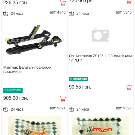
724.00
грн.
226.25
грн.
Сцепное устройство, шплинт
арт. 4840
арт. 5340
24 часа
24 часа
Прокладки на мотоблок
Свечи на мотоблок
Ось маятника ZS125J L230мм d14мм
Глушитель на мотоблок
"VIPER"
Маятник Дельта + подножки
пассажира
Элементы управления, тросики на
в наличии
мотоблок
99.55
грн.
в наличии
Навесное и запчасти к нему
905.00
грн.
арт. 9524
арт. 9526
24 часа
24 часа