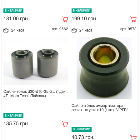
в наличии
в наличии
199.10
грн.
181.00
грн.
арт. 9562
арт. 9578
24 часа
24 часа
Сайлентблок d30-d10-35 (2шт) двиг.
4Т "Moto Tech" (Тайвань)
Сайлентблок аммортизатора
резин.+втулка d10 (1шт) "VIPER"
в наличии
135.75
грн.
в наличии
40.73
грн.