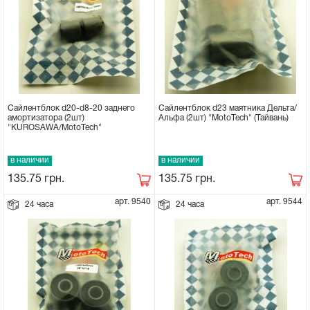
Сайлентблок d20-d8-20 заднего
Сайлентблок d23 маятника Дельта/
амортизатора (2шт)
Альфа (2шт) "MotoTech" (Тайвань)
"KUROSAWA/MotoTech"
в наличии
в наличии
135.75
грн.
135.75
грн.
арт. 9540
арт. 9544
24 часа
24 часа