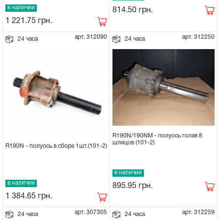
в наличии
814.50
грн.
Сцепное устройство, шплинт
1 221.75
грн.
арт. 312090
арт. 312250
24 часа
24 часа
Прокладки на мотоблок
Свечи на мотоблок
Глушитель на мотоблок
Элементы управления, тросики на
мотоблок
R190N/190NM - полуось голая 8
шлицов (101-2)
R190N - полуось в сборе 1шт.(101-2)
Навесное и запчасти к нему
в наличии
в наличии
895.95
грн.
1 384.65
грн.
арт. 307305
арт. 312259
24 часа
24 часа