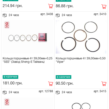
214.94
грн.
86.88
грн.
Сцепное устройство, шплинт
арт. 3408
арт. 3410
24 часа
24 часа
Прокладки на мотоблок
Свечи на мотоблок
Глушитель на мотоблок
Элементы управления, тросики на
Кольца поршневые 4т 39,00мм+0,25
Кольца поршневые 4т 39,00мм+0,50
"SEE" (Завод Sheng-E Тайвань)
"Viper"
мотоблок
Навесное и запчасти к нему
в наличии
в наличии
181.00
грн.
90.50
грн.
арт. 12788
арт. 3415
24 часа
24 часа