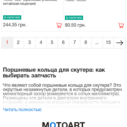
150сс "KOSO"
китайская лицензия)
в наличии
в наличии
244.35
грн.
90.50
грн.
1
2
3
4
5
6
7
8
...
15
Поршневые кольца для скутера: как
выбирать запчасть
Что являют собой поршневые кольца для скутера? Это
округлые незамкнутые детали, в которых предусмотрен
миниатюрный зазор (измеряется в сотых миллиметра).
Размещены эти детали в двигателе внутреннего
сгорания, а именно на внешней поверхности поршня в
канавках. Функционально эти элементы очень важны, и
Читать полностью
вот почему:
уплотняют, обеспечивают герметичность
камеры сгорания;