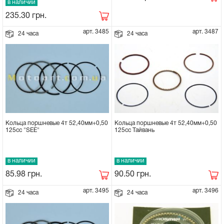
в наличии
235.30
грн.
арт. 3485
арт. 3487
24 часа
24 часа
Кольца поршневые 4т 52,40мм+0,50
Кольца поршневые 4т 52,40мм+0,50
125сс Тайвань
125сс "SEE"
в наличии
в наличии
90.50
грн.
85.98
грн.
арт. 3495
арт. 3496
24 часа
24 часа