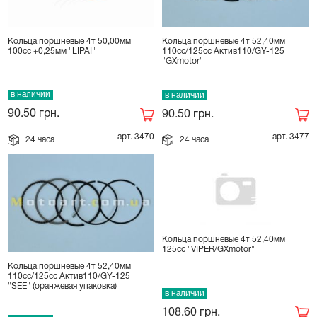
Кольца поршневые 4т 50,00мм
Кольца поршневые 4т 52,40мм
100сс +0,25мм "LIPAI"
110cc/125сс Актив110/GY-125
"GXmotor"
в наличии
в наличии
90.50
грн.
90.50
грн.
арт. 3470
арт. 3477
24 часа
24 часа
Кольца поршневые 4т 52,40мм
125сс "VIPER/GXmotor"
Кольца поршневые 4т 52,40мм
110cc/125сс Актив110/GY-125
"SEE" (оранжевая упаковка)
в наличии
108.60
грн.