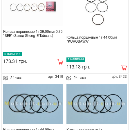
Кольца поршневые 4т 39,00мм+0,75
"SEE" (Завод Sheng-E Тайвань)
Кольца поршневые 4т 44,00мм
"KUROSAWA"
в наличии
в наличии
173.31
грн.
113.13
грн.
арт. 3419
арт. 3423
24 часа
24 часа
Кольца поршневые 4т 44,00мм
Кольца поршневые 4т