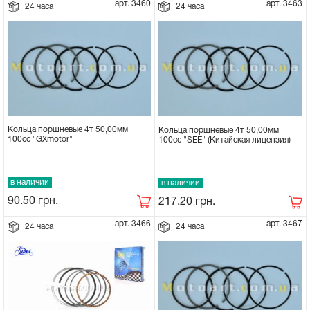
арт. 3460
арт. 3463
24 часа
24 часа
Кольца поршневые 4т 50,00мм
Кольца поршневые 4т 50,00мм
100сс "GXmotor"
100сс "SEE" (Китайская лицензия)
в наличии
в наличии
90.50
грн.
217.20
грн.
арт. 3466
арт. 3467
24 часа
24 часа