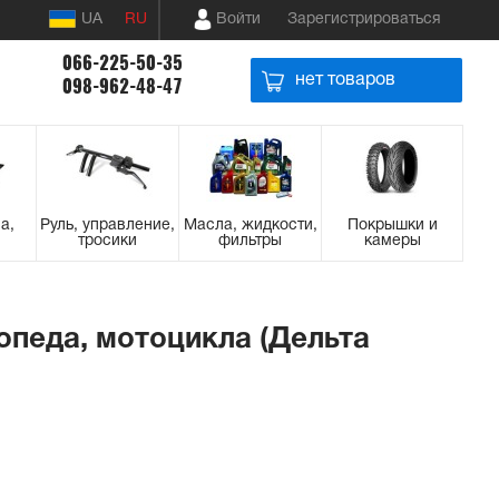
UA
RU
Войти
Зарегистрироваться
066-225-50-35
нет товаров
098-962-48-47
а,
Руль, управление,
Масла, жидкости,
Покрышки и
тросики
фильтры
камеры
опеда, мотоцикла (Дельта