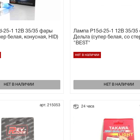
-25-1 12В 35/35 фары
Лампа P15d-25-1 12В 35/35
пер белая, конусная, HID)
Дельта (супер белая, со ст
"BEST"
нет в наличии
НЕТ В НАЛИЧИИ
НЕТ В НАЛИЧИИ
арт. 215053
24 часа