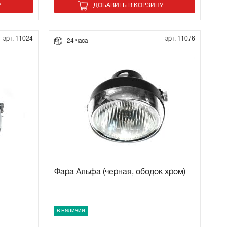
У
ДОБАВИТЬ В КОРЗИНУ
арт. 11024
арт. 11076
24 часа
Фара Альфа (черная, ободок хром)
в наличии