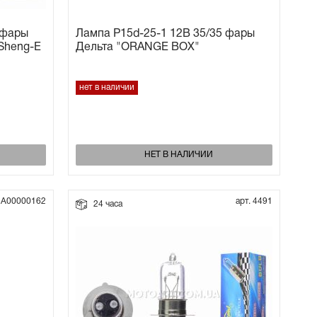
 фары
Лампа P15d-25-1 12В 35/35 фары
(Sheng-E
Дельта "ORANGE BOX"
нет в наличии
НЕТ В НАЛИЧИИ
. А00000162
арт. 4491
24 часа