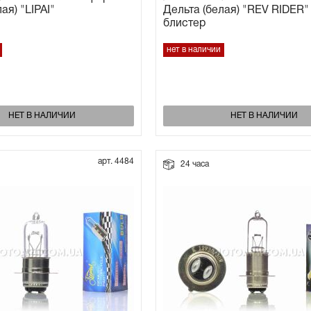
ая) "LIPAI"
Дельта (белая) "REV RIDER"
блистер
нет в наличии
НЕТ В НАЛИЧИИ
НЕТ В НАЛИЧИИ
арт. 4484
24 часа