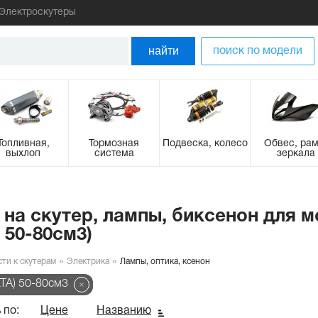
Электроскутеры
найти
поиск по модели
Топливная,
Тормозная
Подвеска, колесо
Обвес, рам
выхлоп
система
зеркала
 на скутер, лампы, биксенон для м
 50-80см3)
сти к скутерам
Электрика
Лампы, оптика, ксенон
LTA) 50-80см3
 по:
Цене
Названию