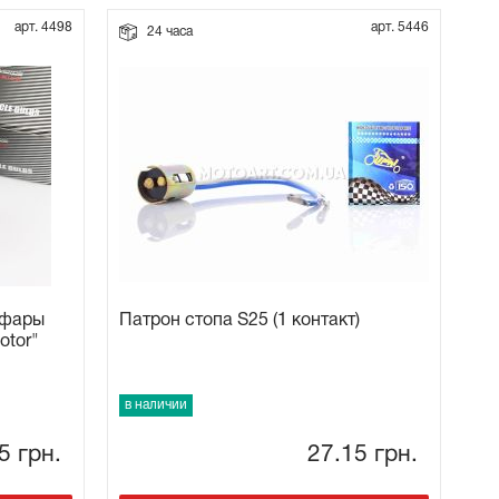
арт. 4498
арт. 5446
24 часа
 фары
Патрон стопа S25 (1 контакт)
otor"
в наличии
35
грн.
27.15
грн.