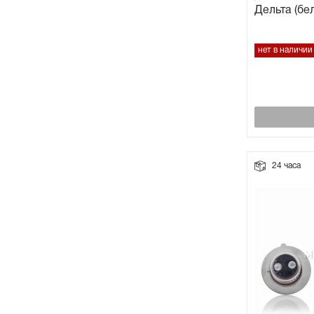
Дельта (бел
нет в наличии
24 часа