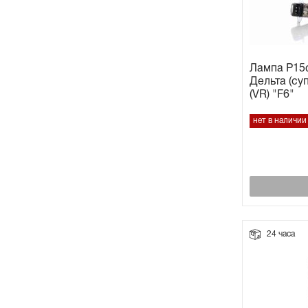
Лампа P15d
Дельта (су
(VR) "F6"
нет в наличии
24 часа