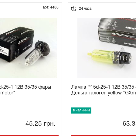
арт. 4486
24 часа
-25-1 12В 35/35 фары
Лампа P15d-25-1 12В 35/35
motor"
Дельта галоген yellow "GXm
в наличии
45.25
грн.
63.