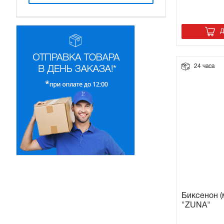
Д
24 часа
Биксенон (
"ZUNA"