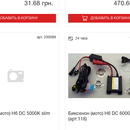
31.68
грн.
470.
ОБАВИТЬ В КОРЗИНУ
ДОБАВИТЬ В КОРЗИН
арт. 200089
24 часа
мото) H6 DC 5000K slim
Биксенон (мото) H6 DC 6000
(арт:118)