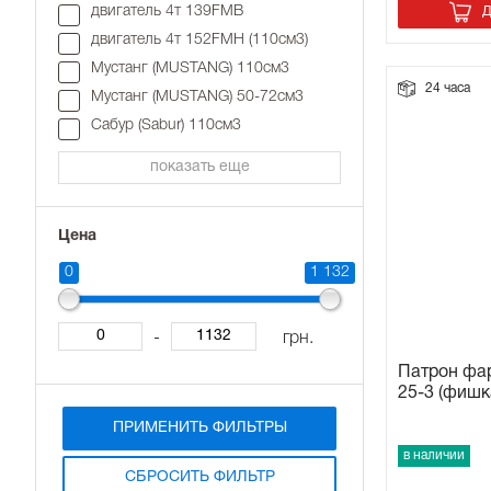
двигатель 4т 139FMB
Д
Прокладки на мотоблок
двигатель 4т 152FMH (110см3)
Мустанг (MUSTANG) 110см3
24 часа
Свечи на мотоблок
Мустанг (MUSTANG) 50-72см3
Сабур (Sabur) 110см3
Глушитель на мотоблок
показать еще
Элементы управления, тросики на мотоблок
Цена
Навесное и запчасти к нему
0
1 132
-
грн.
Патрон фа
25-3 (фишк
ПРИМЕНИТЬ ФИЛЬТРЫ
в наличии
СБРОСИТЬ ФИЛЬТР