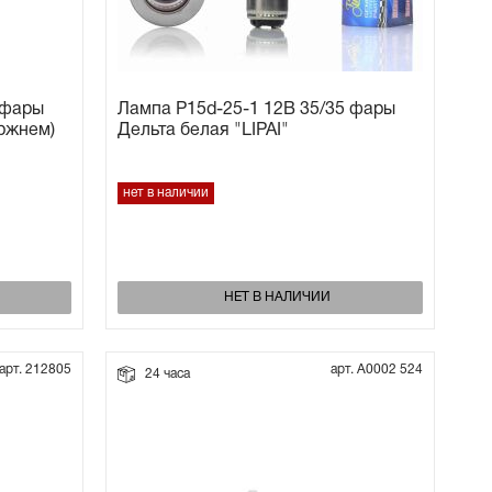
 фары
Лампа P15d-25-1 12В 35/35 фары
ержнем)
Дельта белая "LIPAI"
нет в наличии
НЕТ В НАЛИЧИИ
арт. 212805
арт. А0002 524
24 часа