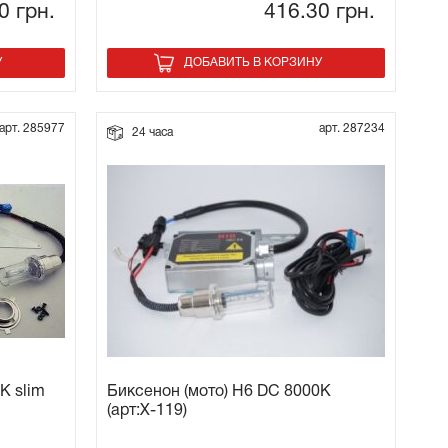
60
грн.
416.30
грн.
У
ДОБАВИТЬ В КОРЗИНУ
арт. 285977
арт. 287234
24 часа
K slim
Биксенон (мото) H6 DC 8000K
(арт:Х-119)