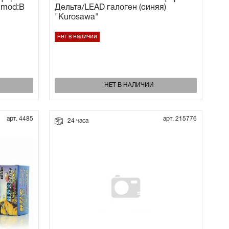
 mod:B
Дельта/LEAD галоген (синяя)
"Kurosawa"
нет в наличии
НЕТ В НАЛИЧИИ
арт. 4485
арт. 215776
24 часа