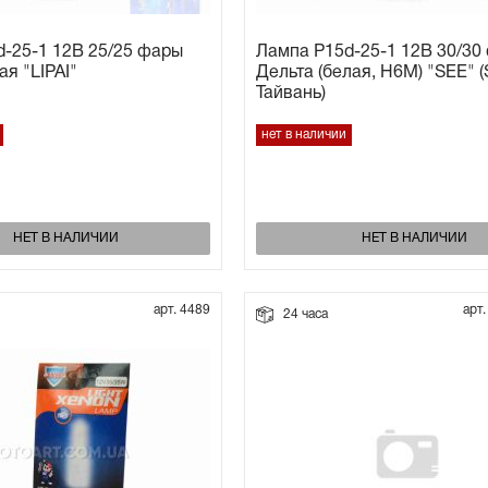
-25-1 12В 25/25 фары
Лампа P15d-25-1 12В 30/30
ая "LIPAI"
Дельта (белая, H6M) "SEE" 
Тайвань)
нет в наличии
НЕТ В НАЛИЧИИ
НЕТ В НАЛИЧИИ
арт. 4489
арт
24 часа