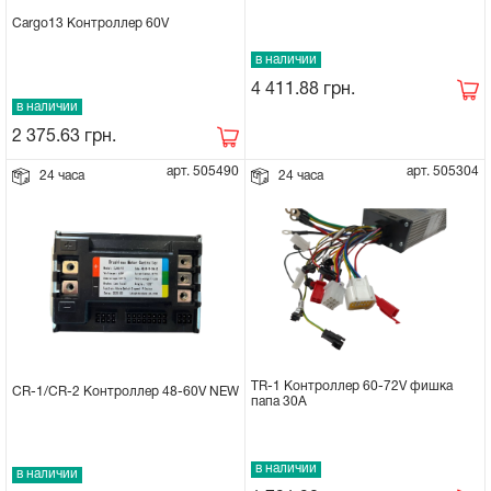
Cargo13 Контроллер 60V
Сцепное устройство, шплинт
в наличии
4 411.88
грн.
Прокладки на мотоблок
в наличии
2 375.63
грн.
Свечи на мотоблок
арт. 505490
арт. 505304
24 часа
24 часа
Глушитель на мотоблок
Элементы управления, тросики на
мотоблок
Навесное и запчасти к нему
TR-1 Контроллер 60-72V фишка
CR-1/CR-2 Контроллер 48-60V NEW
папа 30A
в наличии
в наличии