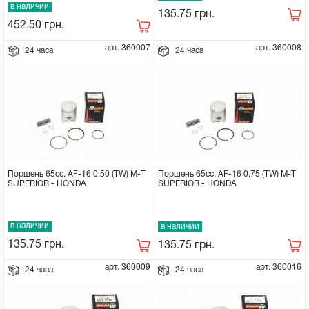
в наличии
135.75
грн.
Сцепное устройство, шплинт
452.50
грн.
арт. 360007
арт. 360008
24 часа
24 часа
Прокладки на мотоблок
Свечи на мотоблок
Глушитель на мотоблок
Элементы управления, тросики на
Поршень 65cc. AF-16 0.50 (TW) M-T
Поршень 65cc. AF-16 0.75 (TW) M-T
мотоблок
SUPERIOR - HONDA
SUPERIOR - HONDA
Навесное и запчасти к нему
в наличии
в наличии
135.75
грн.
135.75
грн.
арт. 360009
арт. 360016
24 часа
24 часа