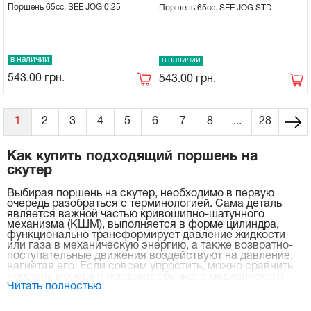
Поршень 65cc. SEE JOG 0.25
Поршень 65cc. SEE JOG STD
в наличии
в наличии
543.00
грн.
543.00
грн.
1
2
3
4
5
6
7
8
...
28
Как купить подходящий поршень на
скутер
Выбирая поршень на скутер, необходимо в первую
очередь разобраться с терминологией. Сама деталь
является важной частью кривошипно-шатунного
механизма (КШМ), выполняется в форме цилиндра,
функционально трансформирует давление жидкости
или газа в механическую энергию, а также возвратно-
поступательные движения воздействуют на давление,
нагнетая его. Если совсем упростить, можно сравнить
поршень мопеда с поршнем обычного медицинского
Читать полностью
шприца, принцип их работы практически одинаков.
Двухтактная и четырехтактная системы двигателей