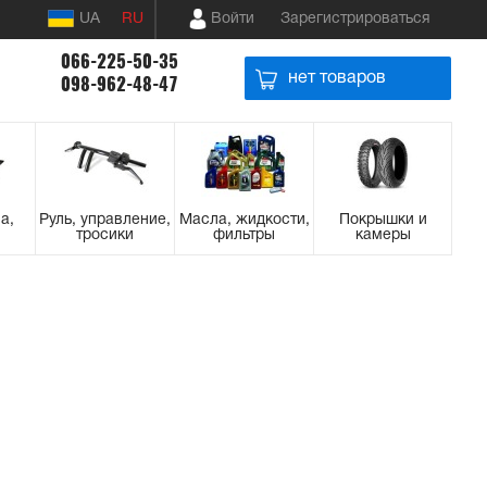
UA
RU
Войти
Зарегистрироваться
066-225-50-35
нет товаров
098-962-48-47
а,
Руль, управление,
Масла, жидкости,
Покрышки и
тросики
фильтры
камеры