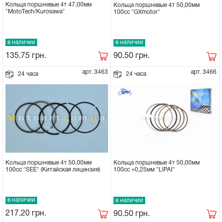
Кольца поршневые 4т 47,00мм
Кольца поршневые 4т 50,00мм
"MotoTech/Kurosawa"
100сс "GXmotor"
в наличии
в наличии
135.75
грн.
90.50
грн.
арт. 3463
арт. 3466
24 часа
24 часа
Кольца поршневые 4т 50,00мм
Кольца поршневые 4т 50,00мм
100сс "SEE" (Китайская лицензия)
100сс +0,25мм "LIPAI"
в наличии
в наличии
217.20
грн.
90.50
грн.