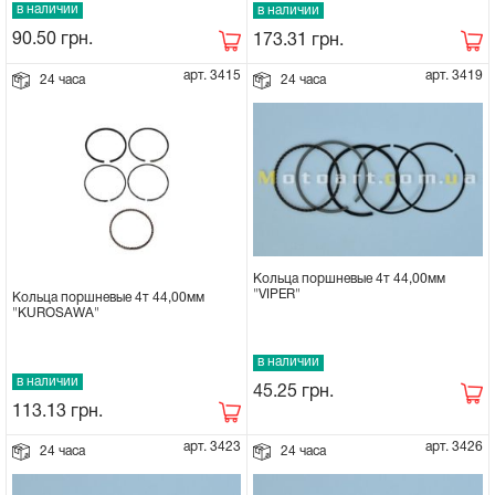
в наличии
в наличии
Сцепное устройство, шплинт
90.50
грн.
173.31
грн.
арт. 3415
арт. 3419
24 часа
24 часа
Прокладки на мотоблок
Свечи на мотоблок
Глушитель на мотоблок
Элементы управления, тросики на
Кольца поршневые 4т 44,00мм
мотоблок
"VIPER"
Кольца поршневые 4т 44,00мм
"KUROSAWA"
Навесное и запчасти к нему
в наличии
в наличии
45.25
грн.
113.13
грн.
арт. 3423
арт. 3426
24 часа
24 часа