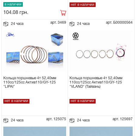
в наличии
нет в наличии
104.08
грн.
арт. 3469
арт. Б00000564
24 часа
24 часа
Кольца поршневые 4т 52,40мм
Кольца поршневые 4т 52,40мм
110cc/125сс Актив110/GY-125
110cc/125сс Актив110/GY-125
"VLAND" (Тайвань)
"LIPAI"
нет в наличии
нет в наличии
арт. 125075
арт. 125697
24 часа
24 часа