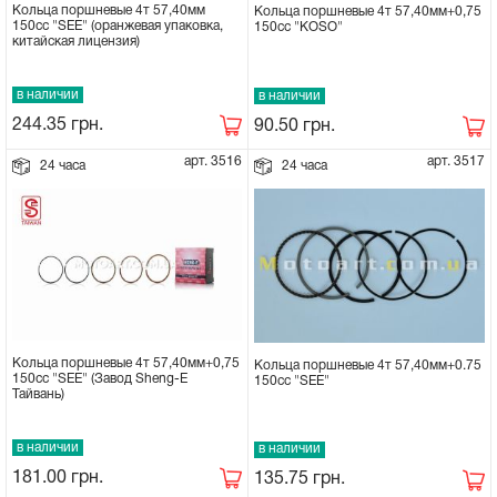
Кольца поршневые 4т 57,40мм
Кольца поршневые 4т 57,40мм+0,75
150сс "SEE" (оранжевая упаковка,
150сс "KOSO"
китайская лицензия)
в наличии
в наличии
244.35
грн.
90.50
грн.
арт. 3516
арт. 3517
24 часа
24 часа
Кольца поршневые 4т 57,40мм+0,75
Кольца поршневые 4т 57,40мм+0.75
150сс "SEE" (Завод Sheng-E
150сс "SEE"
Тайвань)
в наличии
в наличии
181.00
грн.
135.75
грн.