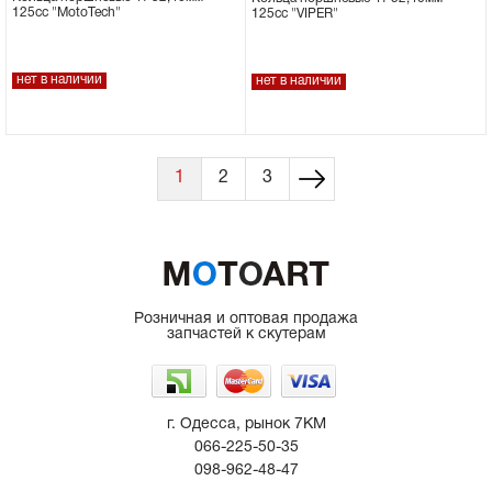
125сс "MotoTech"
125сс "VIPER"
нет в наличии
нет в наличии
1
2
3
Розничная и оптовая продажа
запчастей к скутерам
г. Одесса, рынок 7КМ
066-225-50-35
098-962-48-47