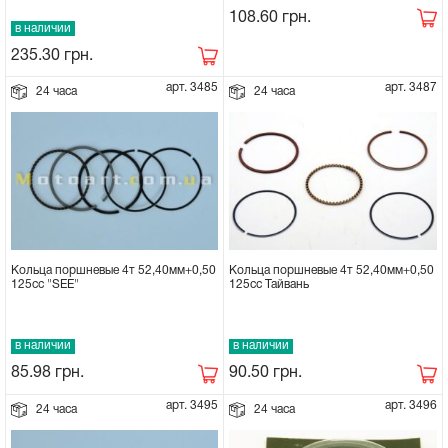
108.60
грн.
в наличии
Сцепное устройство, шплинт
235.30
грн.
Прокладки на мотоблок
арт. 3485
арт. 3487
24 часа
24 часа
Свечи на мотоблок
Глушитель на мотоблок
Элементы управления, тросики на
мотоблок
Кольца поршневые 4т 52,40мм+0,50
Кольца поршневые 4т 52,40мм+0,50
125сс Тайвань
125сс "SEE"
Навесное и запчасти к нему
в наличии
в наличии
90.50
грн.
85.98
грн.
арт. 3495
арт. 3496
24 часа
24 часа