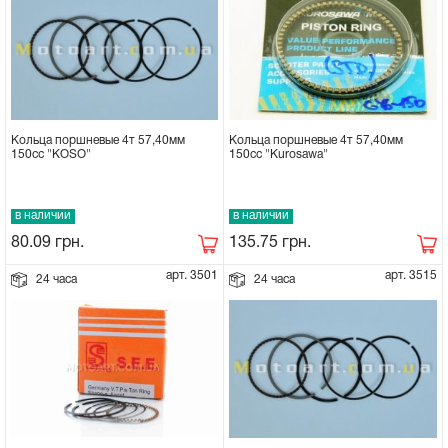
Кольца поршневые 4т 57,40мм
Кольца поршневые 4т 57,40мм
150сс "Kurosawa"
150сс "KOSO"
в наличии
в наличии
135.75
грн.
80.09
грн.
арт. 3501
арт. 3515
24 часа
24 часа