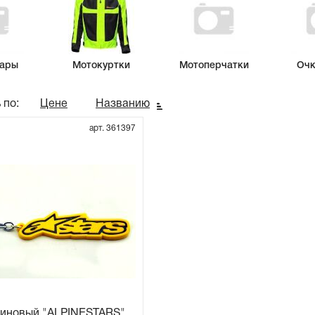
уары
Мотокуртки
Мотоперчатки
Очк
 по:
Цене
Названию
арт. 361397
зиновый "ALPINESTARS"