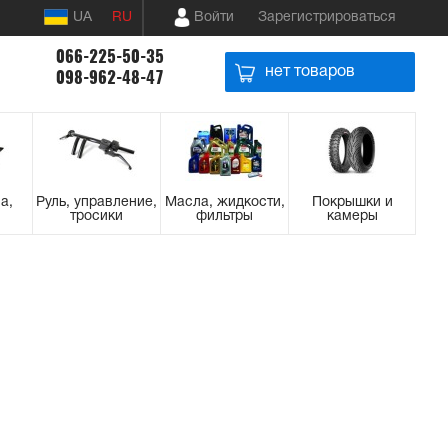
UA
RU
Войти
Зарегистрироваться
066-225-50-35
нет товаров
098-962-48-47
а,
Руль, управление,
Масла, жидкости,
Покрышки и
тросики
фильтры
камеры