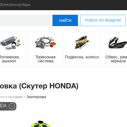
Электроскутеры
найти
поиск по модели
Топливная,
Тормозная
Подвеска, колесо
Обвес, рам
выхлоп
система
зеркала
овка (Скутер HONDA)
сти к скутерам
Экипировка
NDA