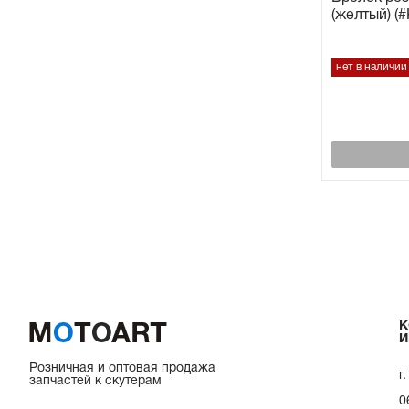
(желтый) (
Прокладки на мотоблок
нет в наличии
Свечи на мотоблок
Глушитель на мотоблок
Элементы управления, тросики на мотоблок
Навесное и запчасти к нему
К
И
Розничная и оптовая продажа
г
запчастей к скутерам
0