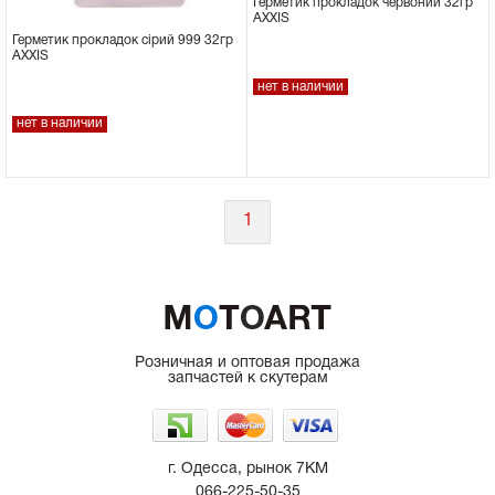
Герметик прокладок червоний 32гр
AXXIS
Сцепное устройство, шплинт
Герметик прокладок сірий 999 32гр
AXXIS
нет в наличии
Прокладки на мотоблок
нет в наличии
Свечи на мотоблок
Глушитель на мотоблок
1
Элементы управления, тросики на
мотоблок
Навесное и запчасти к нему
Розничная и оптовая продажа
запчастей к скутерам
г. Одесса, рынок 7КМ
066-225-50-35