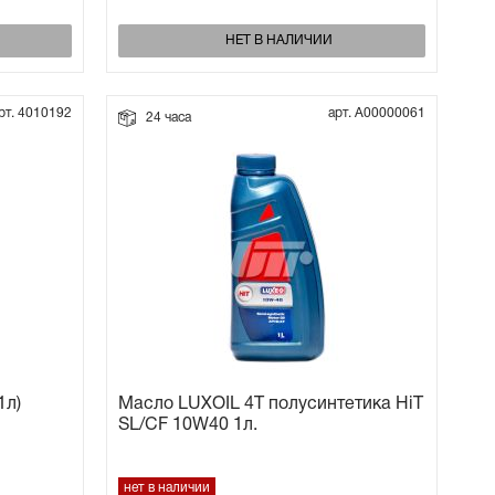
НЕТ В НАЛИЧИИ
рт. 4010192
арт. А00000061
24 часа
1л)
Масло LUXOIL 4Т полусинтетика HiT
SL/CF 10W40 1л.
нет в наличии