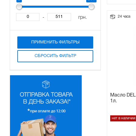
Прокладки на мотоблок
24 часа
-
грн.
Свечи на мотоблок
ПРИМЕНИТЬ ФИЛЬТРЫ
Глушитель на мотоблок
СБРОСИТЬ ФИЛЬТР
Элементы управления, тросики на мотоблок
Навесное и запчасти к нему
Масло DEL
1л.
нет в наличии