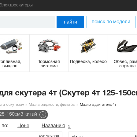
Электроскутеры
найти
поиск по модели
Топливная,
Тормозная
Подвеска, колесо
Обвес, рам
выхлоп
система
зеркала
ля скутера 4т (Скутер 4т 125-150с
сти к скутерам
Масла, жидкости, фильтры
Масло в двигатель 4т
125-150см3 китай
 по:
Цене
Названию
арт. 262008
а