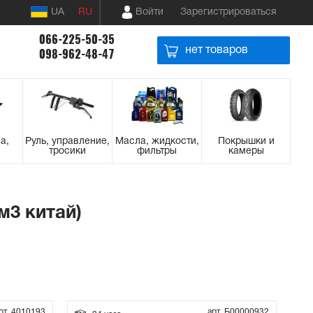
UA
RU
Войти
Зарегистрироваться
066-225-50-35
нет товаров
098-962-48-47
а,
Руль, управление,
Масла, жидкости,
Покрышки и
тросики
фильтры
камеры
м3 китай)
рт. 4010193
арт. Б00000932