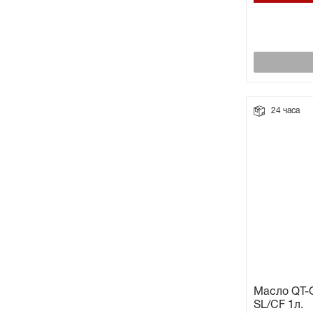
24 часа
Масло QT-O
SL/CF 1л.