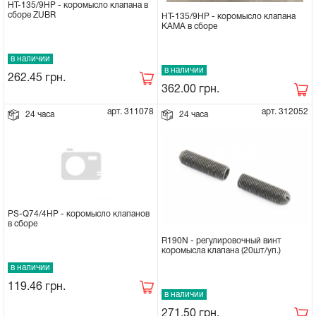
HT-135/9HP - коромысло клапана в
сборе ZUBR
HT-135/9HP - коромысло клапана
Сцепное устройство, шплинт
КАМА в сборе
в наличии
Прокладки на мотоблок
в наличии
262.45
грн.
362.00
грн.
Свечи на мотоблок
арт. 311078
арт. 312052
24 часа
24 часа
Глушитель на мотоблок
Элементы управления, тросики на
мотоблок
PS-Q74/4HP - коромысло клапанов
Навесное и запчасти к нему
в сборе
R190N - регулировочный винт
коромысла клапана (20шт/уп.)
в наличии
119.46
грн.
в наличии
271.50
грн.