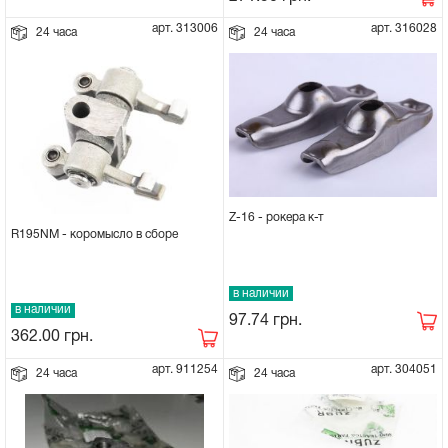
арт. 313006
арт. 316028
24 часа
24 часа
Z-16 - рокера к-т
R195NM - коромысло в сборе
в наличии
в наличии
97.74
грн.
362.00
грн.
арт. 911254
арт. 304051
24 часа
24 часа