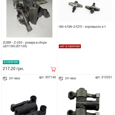
GN-4/GN-2/Q70 - коромысло к-т
ZUBR - Z-250 - рокера в сборе
нет в наличии
(JD1100/JD1105)
в наличии
217.20
грн.
арт. 307146
арт. 312031
24 часа
24 часа