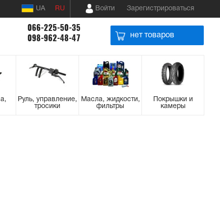
UA
RU
Войти
Зарегистрироваться
066-225-50-35
нет товаров
098-962-48-47
а,
Руль, управление,
Масла, жидкости,
Покрышки и
тросики
фильтры
камеры