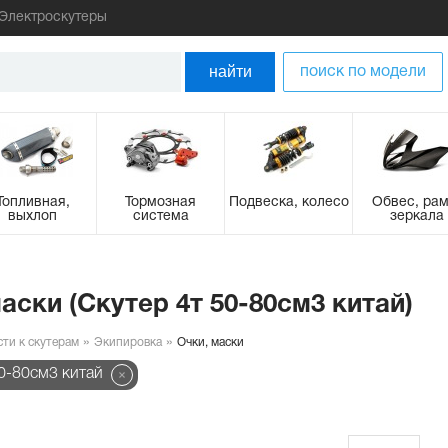
Электроскутеры
найти
поиск по модели
Топливная,
Тормозная
Подвеска, колесо
Обвес, рам
выхлоп
система
зеркала
аски (Скутер 4т 50-80см3 китай)
сти к скутерам
Экипировка
Очки, маски
50-80см3 китай