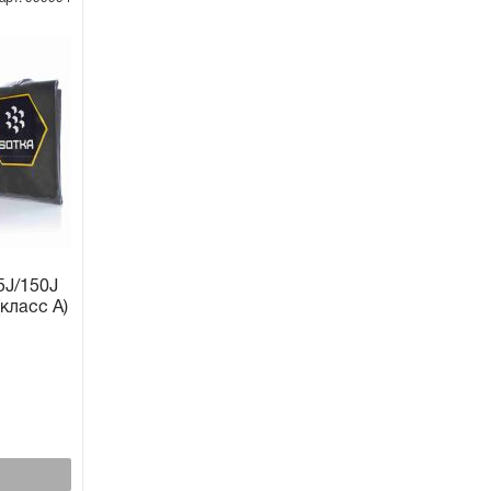
5J/150J
класс A)