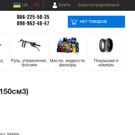
UA
RU
Войти
Зарегистрироваться
066-225-50-35
нет товаров
098-962-48-47
а,
Руль, управление,
Масла, жидкости,
Покрышки и
тросики
фильтры
камеры
150см3)
арт. 999994