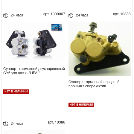
Сцепное устройство, шплинт
арт. 1000067
арт. 10388
24 часа
24 часа
Прокладки на мотоблок
Свечи на мотоблок
Глушитель на мотоблок
Суппорт тормозной двухпоршневой
Элементы управления, тросики на
GY6 ухо влево "LIPAI"
мотоблок
Суппорт тормозной передн. 2
поршня в сборе Актив
нет в наличии
Навесное и запчасти к нему
нет в наличии
арт. 10386
24 часа