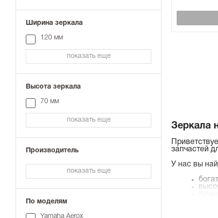
Ширина зеркала
120 мм
показать еще
Высота зеркала
70 мм
показать еще
Зеркала 
Приветствуе
запчастей д
Производитель
У нас вы най
показать еще
бога
высо
лучш
удоб
По моделям
отли
Yamaha Aerox