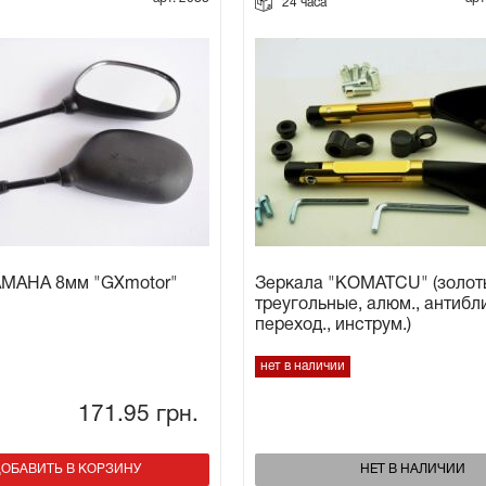
24 часа
AMAHA 8мм "GXmotor"
Зеркала "KOMATCU" (золот
треугольные, алюм., антибл
переход., инструм.)
нет в наличии
171.95
грн.
ОБАВИТЬ В КОРЗИНУ
НЕТ В НАЛИЧИИ