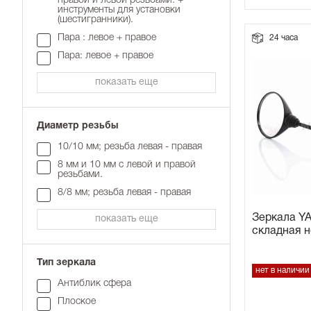
правой и левой резьбами. +
инструменты для установки
(шестигранники).
Прокладки на мотоблок
Пара : левое + правое
24 часа
Пара: левое + правое
Свечи на мотоблок
показать еще
Глушитель на мотоблок
Диаметр резьбы
Элементы управления, тросики на мотоблок
10/10 мм; резьба левая - правая
8 мм и 10 мм с левой и правой
Навесное и запчасти к нему
резьбами.
8/8 мм; резьба левая - правая
Зеркала Y
показать еще
складная 
Тип зеркала
нет в наличии
Антиблик сфера
Плоское