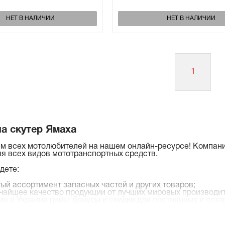
НЕТ В НАЛИЧИИ
НЕТ В НАЛИЧИИ
1
на скутер Ямаха
м всех мотолюбителей на нашем онлайн-ресурсе! Компан
ля всех видов мототранспортных средств.
дете:
тый ассортимент запасных частей и других товаров;
чайшее качество продукции от лучших мировых производит
ие в Украине цены; бонусы и скидки для постоянных и опто
ный сервис;
чное качество обслуживания.