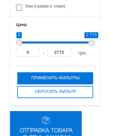
8мм (правая и левая)
Покупку мож
Почтой. С п
Вам – прекра
Цена
0
2 715
-
грн.
ПРИМЕНИТЬ ФИЛЬТРЫ
СБРОСИТЬ ФИЛЬТР