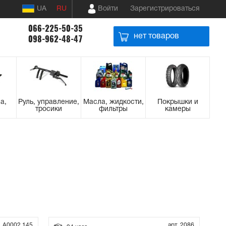
UA
RU
Войти
Зарегистрироваться
066-225-50-35
нет товаров
098-962-48-47
а,
Руль, управление,
Масла, жидкости,
Покрышки и
тросики
фильтры
камеры
. А0002 145
арт. 2086