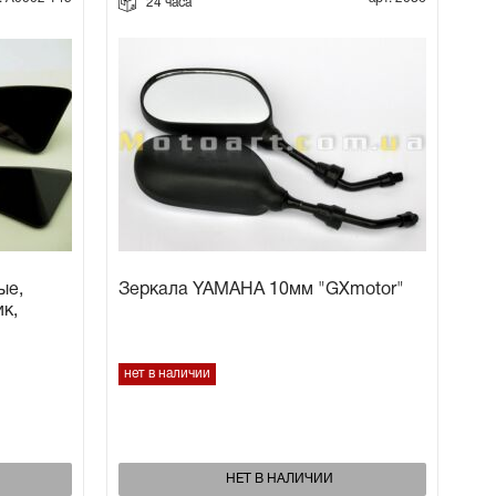
24 часа
ые,
Зеркала YAMAHA 10мм "GXmotor"
ик,
нет в наличии
НЕТ В НАЛИЧИИ