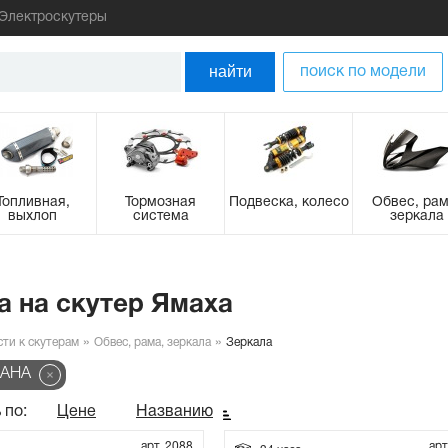
Электроскутеры
найти
поиск по модели
Топливная,
Тормозная
Подвеска, колесо
Обвес, рам
выхлоп
система
зеркала
а на скутер Ямаха
сти к скутерам
Обвес, рама, зеркала
Зеркала
MAHA
 по:
Цене
Названию
арт. 2088
арт