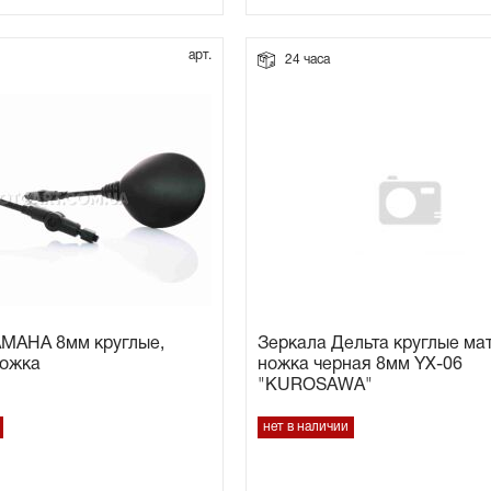
арт.
24 часа
AMAHA 8мм круглые,
Зеркала Дельта круглые ма
ножка
ножка черная 8мм YX-06
"KUROSAWA"
нет в наличии