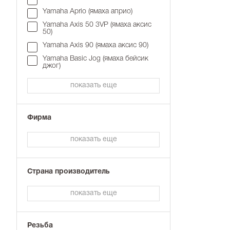
Вы ищете зе
Yamaha Aprio (ямаха априо)
или скутер 
мототехники
Yamaha Axis 50 3VP (ямаха аксис
производите
50)
Мы внимател
Yamaha Axis 90 (ямаха аксис 90)
мотолюбител
Yamaha Basic Jog (ямаха бейсик
чтобы кажды
джог)
ремонта или
показать еще
Купить з
Купить зерка
Фирма
Если нужной
наличие тов
дни получил
показать еще
гарантируем
Кроме зерка
Страна производитель
обте
пово
рези
показать еще
стекл
чехо
бага
бак 
Резьба
короб