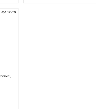
арт. 12723
товые,