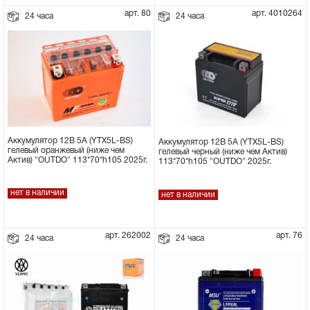
арт. 80
арт. 4010264
24 часа
24 часа
Аккумулятор 12В 5А (YTX5L-BS)
Аккумулятор 12В 5А (YTX5L-BS)
гелевый оранжевый (ниже чем
гелевый черный (ниже чем Актив)
Актив) "OUTDO" 113*70*h105 2025г.
113*70*h105 "OUTDO" 2025г.
нет в наличии
нет в наличии
арт. 262002
арт. 76
24 часа
24 часа