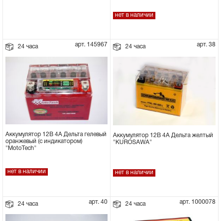
нет в наличии
арт. 145967
арт. 38
24 часа
24 часа
Аккумулятор 12В 4А Дельта гелевый
Аккумулятор 12В 4А Дельта желтый
оранжевый (с индикатором)
"KUROSAWA"
"MotoTech"
нет в наличии
нет в наличии
арт. 40
арт. 1000078
24 часа
24 часа