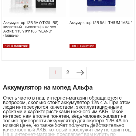
Аккумулятор 12В 5А (YTX5L-BS)
Аккумулятор 12В 5А LITHIUM "MSU"
кислотный +кислота (ниже чем
Актив) 113*70*h105 "VLAND"
(Тайвань)
нет в наличии
нет в наличии
1
2
Аккумулятор на мопед Альфа
Очень часто в наш интернет-магазин обращаются с
вопросом, сколько стоит аккумулятор 12в 4 а. При этом
люди интересуются качеством, эксплуатационными
сроками и характеристиками нужного им АКБ. Такой
интерес нам вполне понятен, ведь человек желает не
только приобрести аккумулятор для скутера 12В 4А по
низкой цене, но также хочет получить действительно
качественный АКБ, который прослужит ему не один год.
Наш интернет-магазин предлагает вам купить по