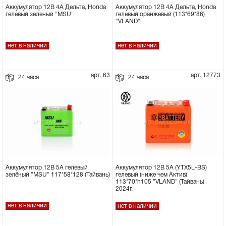
Аккумулятор 12В 4А Дельта, Honda
Аккумулятор 12В 4А Дельта, Honda
гелевый оранжевый (113*69*86)
гелевый зеленый "MSU"
"VLAND"
нет в наличии
нет в наличии
арт. 63
арт. 12773
24 часа
24 часа
Аккумулятор 12В 5А гелевый
Аккумулятор 12В 5А (YTX5L-BS)
зелёный "MSU" 117*58*128 (Тайвань)
гелевый (ниже чем Актив)
113*70*h105 "VLAND" (Тайвань)
2024г.
нет в наличии
нет в наличии