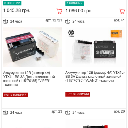
в наличии
в наличии
Сцепное устройство, шплинт
1 045.28
грн.
1 086.00
грн.
арт. 12721
арт. 41
24 часа
24 часа
Прокладки на мотоблок
Свечи на мотоблок
Глушитель на мотоблок
Элементы управления, тросики на
Аккумулятор 12В (размер 4А) YTX4L-
Аккумулятор 12В (размер 4А)
мотоблок
BS 3A Дельта кислотный заливной
YTX4L-BS 3A Дельта кислотный
(115*70*85) "VLAND" +кислота
заливной (115*70*85) "VIPER"
+кислота
Навесное и запчасти к нему
нет в наличии
нет в наличии
арт. 23
арт. 26
24 часа
24 часа