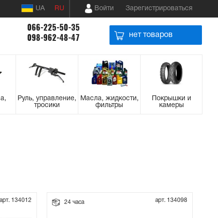
UA
RU
Войти
Зарегистрироваться
066-225-50-35
нет товаров
098-962-48-47
а,
Руль, управление,
Масла, жидкости,
Покрышки и
тросики
фильтры
камеры
арт. 134012
арт. 134098
24 часа