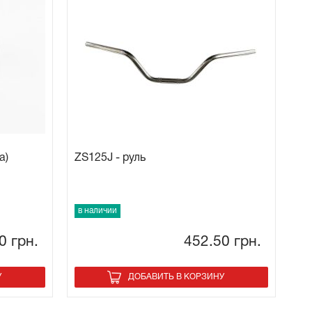
а)
ZS125J - руль
в наличии
60
грн.
452.50
грн.
У
ДОБАВИТЬ В КОРЗИНУ