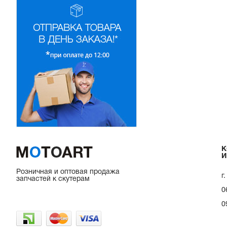
Прокладки на мотоблок
Свечи на мотоблок
Глушитель на мотоблок
Элементы управления, тросики на мотоблок
Навесное и запчасти к нему
К
И
Розничная и оптовая продажа
г
запчастей к скутерам
0
0