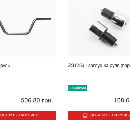
руль
ZS125J - заглушка руля (пар
в наличии
506.80
грн.
108.
ОБАВИТЬ В КОРЗИНУ
ДОБАВИТЬ В КОРЗИН