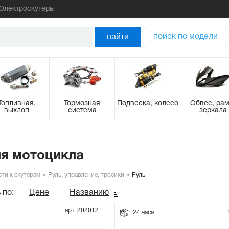
Электроскутеры
найти
поиск по модели
Топливная,
Тормозная
Подвеска, колесо
Обвес, рам
выхлоп
система
зеркала
ля мотоцикла
сти к скутерам
Руль, управление, тросики
Руль
 по:
Цене
Названию
арт. 202012
24 часа