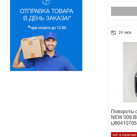
24 часа
Повороты 
NEW 009 
(J60410705
нет в наличии