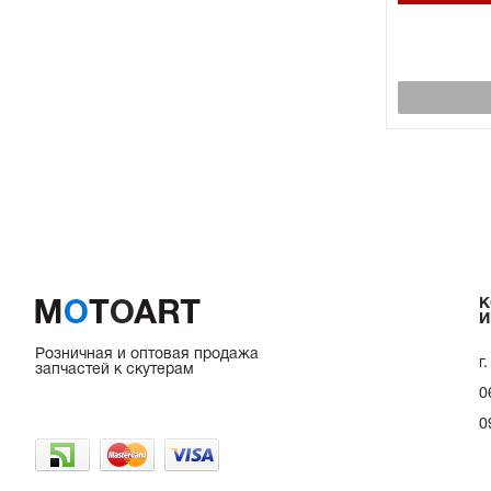
К
И
Розничная и оптовая продажа
г
запчастей к скутерам
0
0