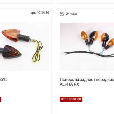
арт. 4010136
24 часа
5513
Повороты задние+передние 
ALPHA RX
нет в наличии