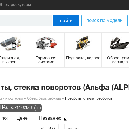
Электроскутеры
найти
поиск по модели
Топливная,
Тормозная
Подвеска, колесо
Обвес, рам
выхлоп
система
зеркала
ты, стекла поворотов (Альфа (ALPH
сти к скутерам
Обвес, рама, зеркала
Повороты, стекла поворотов
HA), 50-110см3
 по:
Цене
Названию
арт. 6122