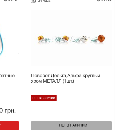
24 часа
дратные
Поворот Дельта,Альфа круглый
хром МЕТАЛЛ (1шт.)
нет в наличии
80
грн.
У
НЕТ В НАЛИЧИИ