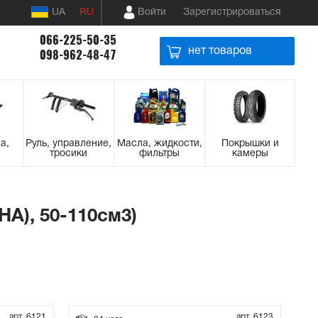
UA
RU
Войти
Зарегистрироваться
066-225-50-35
нет товаров
098-962-48-47
а,
Руль, управление,
Масла, жидкости,
Покрышки и
тросики
фильтры
камеры
A), 50-110см3)
арт. 6121
арт. 6123