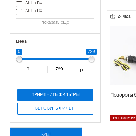
Alpha RX
Прокладки на мотоблок
Alpha RX
24 часа
показать еще
Свечи на мотоблок
Цена
Глушитель на мотоблок
0
729
Элементы управления, тросики на мотоблок
-
грн.
Навесное и запчасти к нему
ПРИМЕНИТЬ ФИЛЬТРЫ
Повороты 
СБРОСИТЬ ФИЛЬТР
нет в наличии