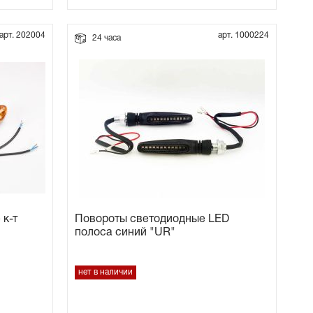
арт. 202004
арт. 1000224
24 часа
к-т
Повороты светодиодные LED
полоса синий "UR"
нет в наличии