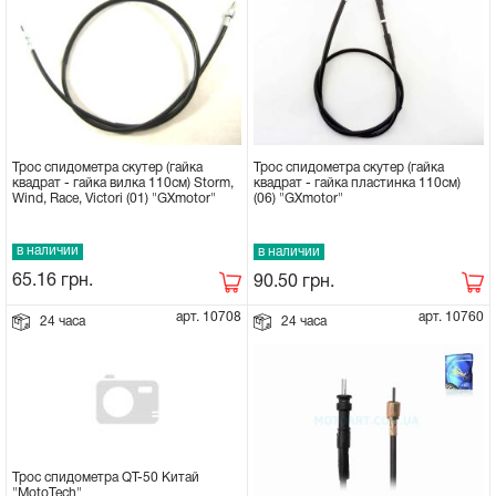
Трос спидометра скутер (гайка
Трос спидометра скутер (гайка
квадрат - гайка вилка 110см) Storm,
квадрат - гайка пластинка 110см)
Wind, Race, Victori (01) "GXmotor"
(06) "GXmotor"
в наличии
в наличии
65.16
грн.
90.50
грн.
арт. 10708
арт. 10760
24 часа
24 часа
Трос спидометра QT-50 Китай
"MotoTech"