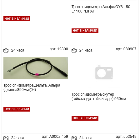
Трос спидометра Альфа/GY6 150
L1100 "LIPAI"
нет в наличии
нет в наличии
арт. 12300
арт. 080907
24 часа
24 часа
Трос спидометра Дельта, Альфа
(длинна890мм)(04)
Трос спидометра скутер
(гайк.квадр+гайк.квадр.) 960мм
нет в наличии
нет в наличии
арт. А0002 459
арт. 552549
24 часа
24 часа