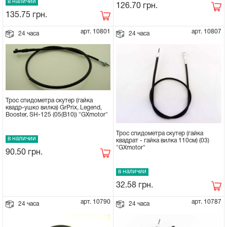
в наличии
126.70
грн.
135.75
грн.
Сцепное устройство, шплинт
арт. 10801
арт. 10807
24 часа
24 часа
Прокладки на мотоблок
Свечи на мотоблок
Глушитель на мотоблок
Трос спидометра скутер (гайка
квадр-ушко вилка) GrPrix, Legend,
Booster, SH-125 (05(В10)) "GXmotor"
Элементы управления, тросики на
Трос спидометра скутер (гайка
мотоблок
в наличии
квадрат - гайка вилка 110см) (03)
"GXmotor"
90.50
грн.
Навесное и запчасти к нему
в наличии
32.58
грн.
арт. 10790
арт. 10787
24 часа
24 часа