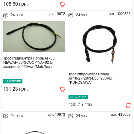
108.60
грн.
Сцепное устройство, шплинт
арт. 10672
арт. 1000353
24 часа
24 часа
Прокладки на мотоблок
Свечи на мотоблок
Глушитель на мотоблок
Трос спидометра Honda AF-35
NEW/AF-56/SCOOPY/AF62 (с
защелкой, 960мм) "MotoTech"
Элементы управления, тросики на
Трос спидометра Honda
AF18/27/28/34/35 (900мм)
мотоблок
в наличии
"KUROSAWA"
131.23
грн.
Навесное и запчасти к нему
в наличии
135.75
грн.
арт. 10673
арт. 435003
24 часа
24 часа