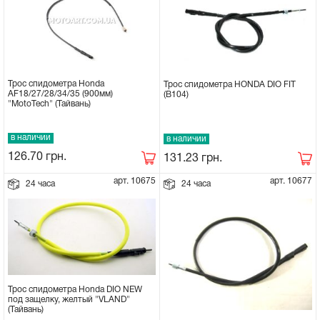
Трос спидометра Honda
Трос спидометра HONDA DIO FIT
AF18/27/28/34/35 (900мм)
(В104)
"MotoTech" (Тайвань)
в наличии
в наличии
126.70
грн.
131.23
грн.
арт. 10675
арт. 10677
24 часа
24 часа
Трос спидометра Honda DIO NEW
под защелку, желтый "VLAND"
(Тайвань)