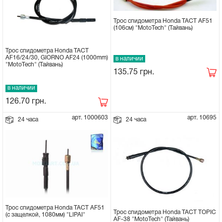
Трос спидометра Honda TACT AF51
(106см) "MotoTech" (Тайвань)
Трос спидометра Honda TACT
AF16/24/30, GIORNO AF24 (1000mm)
в наличии
"MotoTech" (Тайвань)
135.75
грн.
в наличии
126.70
грн.
арт. 1000603
арт. 10695
24 часа
24 часа
Трос спидометра Honda TACT AF51
Трос спидометра Honda TACT TOPIC
(с защелкой, 1080мм) "LIPAI"
AF-38 "MotoTech" (Тайвань)