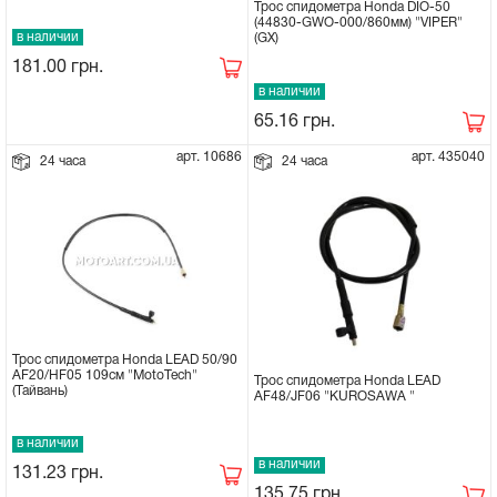
Трос спидометра Honda DIO-50
(44830-GWO-000/860мм) "VIPER"
в наличии
(GX)
181.00
грн.
в наличии
65.16
грн.
арт. 10686
арт. 435040
24 часа
24 часа
Трос спидометра Honda LEAD 50/90
AF20/HF05 109см "MotoTech"
Трос спидометра Honda LEAD
(Тайвань)
AF48/JF06 "KUROSAWA "
в наличии
в наличии
131.23
грн.
135.75
грн.