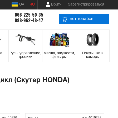
UA
RU
Войти
Зарегистрироваться
066-225-50-35
нет товаров
098-962-48-47
а,
Руль, управление,
Масла, жидкости,
Покрышки и
тросики
фильтры
камеры
цикл (Скутер HONDA)
арт. 10396
арт. 4010238