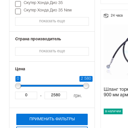
Скутер Хонда Дио 35
Прокладки на мотоблок
Скутер Хонда Дио 35 New
24 часа
показать еще
Свечи на мотоблок
Страна производитель
Глушитель на мотоблок
показать еще
Элементы управления, тросики на мотоблок
Цена
Навесное и запчасти к нему
0
2 580
Шланг тор
900 мм ар
-
грн.
в наличии
ПРИМЕНИТЬ ФИЛЬТРЫ