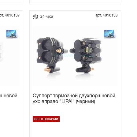
рт. 4010137
арт. 4010138
24 часа
ршневой,
Суппорт тормозной двухпоршневой,
ухо вправо "LIPAI" (черный)
нет в наличии