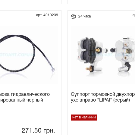
арт. 4010239
а
24 часа
моза гидравлического
Суппорт тормозной двухпо
мированный черный
ухо вправо "LIPAI" (серый)
нет в наличии
271.50
грн.