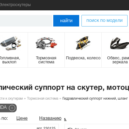
Электроскутеры
найти
поиск по модели
Топливная,
Тормозная
Подвеска, колесо
Обвес, рам
выхлоп
система
зеркала
лический суппорт на скутер, мото
сти к скутерам
Тормозная система
Гидравлический суппорт нижний, шланг
NDA
 по:
Цене
Названию
арт. 230125