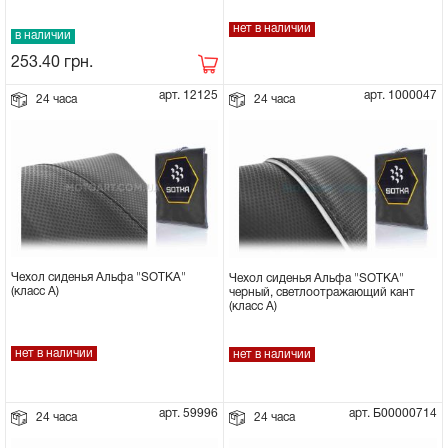
нет в наличии
Сцепное устройство, шплинт
в наличии
253.40
грн.
Прокладки на мотоблок
арт. 12125
арт. 1000047
24 часа
24 часа
Свечи на мотоблок
Глушитель на мотоблок
Элементы управления, тросики на
мотоблок
Чехол сиденья Альфа "SOTKA"
Чехол сиденья Альфа "SOTKA"
(класс А)
черный, светлоотражающий кант
(класс А)
Навесное и запчасти к нему
нет в наличии
нет в наличии
арт. 59996
арт. Б00000714
24 часа
24 часа