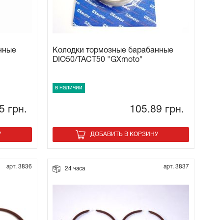
нные
Колодки тормозные барабанные
DIO50/TACT50 "GXmoto"
в наличии
75
грн.
105.89
грн.
У
ДОБАВИТЬ В КОРЗИНУ
арт. 3836
арт. 3837
24 часа