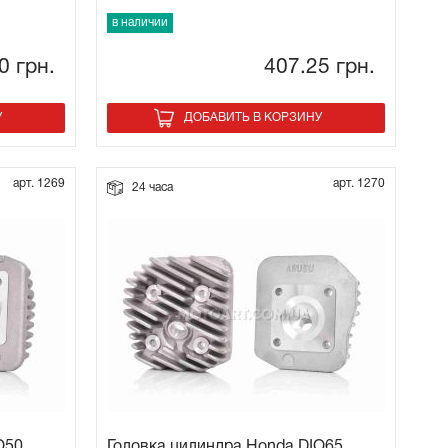
в наличии
20
грн.
407.25
грн.
У
ДОБАВИТЬ В КОРЗИНУ
арт. 1269
арт. 1270
24 часа
O50
Головка цилиндра Honda DIO65