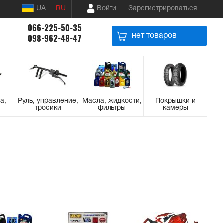
UA
RU
Войти
Зарегистрироваться
066-225-50-35
нет товаров
098-962-48-47
а,
Руль, управление,
Масла, жидкости,
Покрышки и
тросики
фильтры
камеры