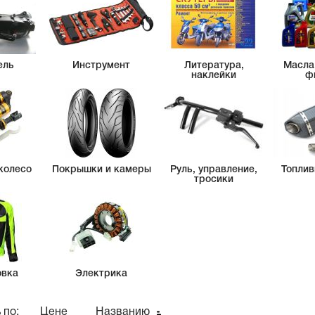
ель
Инструмент
Литература,
Масла
наклейки
ф
колесо
Покрышки и камеры
Руль, управление,
Топлив
тросики
овка
Электрика
 по:
Цене
Названию