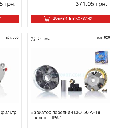
25
грн.
371.05
грн.
У
ДОБАВИТЬ В КОРЗИНУ
арт. 560
арт. 826
24 часа
+фильтр
Вариатор передний DIO-50 AF18
+палец "LIPAI"