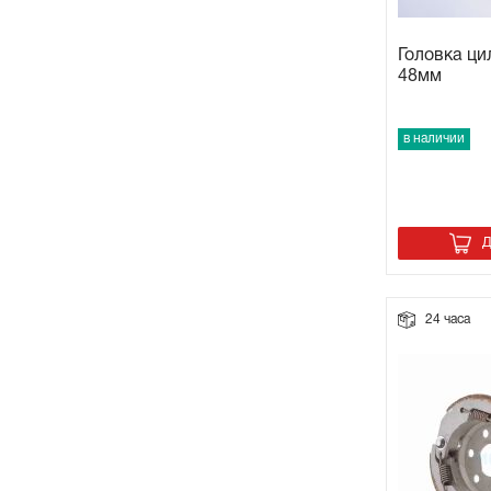
Головка ци
48мм
в наличии
Д
24 часа