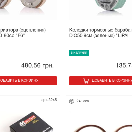
риатора (сцепления)
Колодки тормозные бараба
0-80сс "F6"
DIO50 9см (зеленые) "LIPAI"
в наличии
480.56
грн.
135.
ОБАВИТЬ В КОРЗИНУ
ДОБАВИТЬ В КОРЗИН
арт. 3245
24 часа