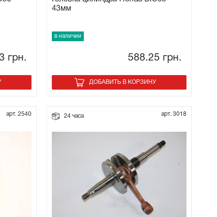
43мм
в наличии
93
грн.
588.25
грн.
У
ДОБАВИТЬ В КОРЗИНУ
арт. 2540
арт. 3018
24 часа