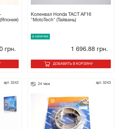
-
Коленвал Honda TACT AF16
 (Япония)
"MotoTech" (Тайвань)
в наличии
80
грн.
1 696.88
грн.
У
ДОБАВИТЬ В КОРЗИНУ
арт. 3242
арт. 3243
24 часа