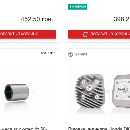
в наличии
452.50
грн.
398.
ОБАВИТЬ В КОРЗИНУ
ДОБАВИТЬ В КОРЗИН
арт. 1011
24 часа
умесяца скутер 4т 50-
Головка цилиндра Honda DI