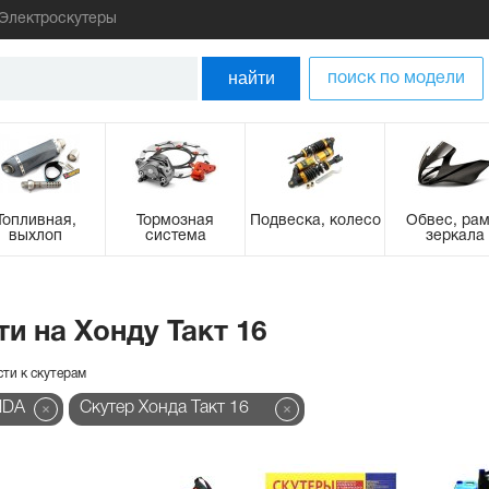
Электроскутеры
найти
поиск по модели
Топливная,
Тормозная
Подвеска, колесо
Обвес, рам
выхлоп
система
зеркала
и на Хонду Такт 16
сти к скутерам
NDA
Cкутер Хонда Такт 16