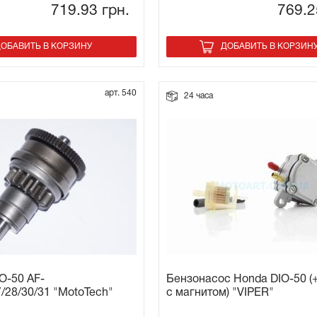
719.93
грн.
769.
ОБАВИТЬ В КОРЗИНУ
ДОБАВИТЬ В КОРЗИН
арт. 540
24 часа
O-50 AF-
Бензонасос Honda DIO-50 (
7/28/30/31 "MotoTech"
с магнитом) "VIPER"