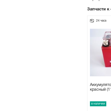
Прокладки на мотоблок
Запчасти к
24 часа
Свечи на мотоблок
Глушитель на мотоблок
Элементы управления, тросики на мотоблок
Навесное и запчасти к нему
Аккумулято
красный (1
в наличии