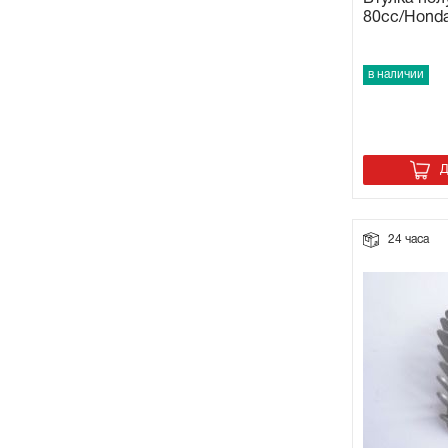
80cc/Hond
в наличии
Д
24 часа