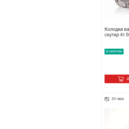
Колодки ва
скутер 4т 5
в наличии
Д
24 часа