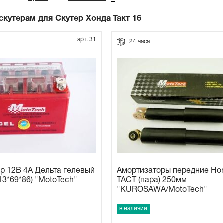
 скутерам для Cкутер Хонда Такт 16
арт. 31
24 часа
р 12В 4А Дельта гелевый
Амортизаторы передние Ho
13*69*86) "MotoTech"
TACT (пара) 250мм
"KUROSAWA/MotoTech"
в наличии