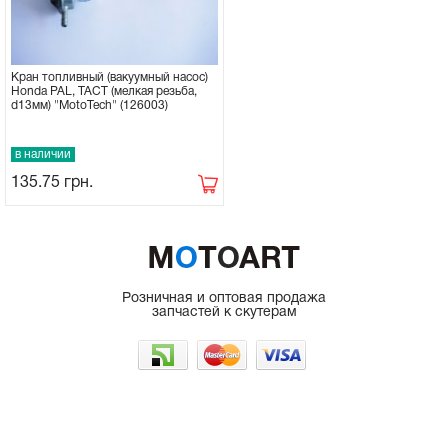
Кран топливный (вакуумный насос)
Honda PAL, TACT (мелкая резьба,
d13мм) "MotoTech" (126003)
в наличии
135.75
грн.
Розничная и оптовая продажа
запчастей к скутерам
г. Одесса, рынок 7КМ
066-225-50-35
098-962-48-47