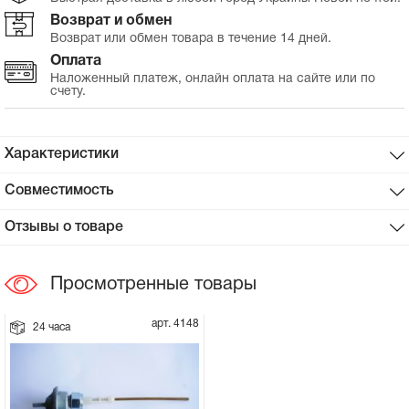
Возврат и обмен
Сцепное устройство, шплинт
Возврат или обмен товара в течение 14 дней.
Оплата
Прокладки на мотоблок
Наложенный платеж, онлайн оплата на сайте или по
счету.
Свечи на мотоблок
Характеристики
Глушитель на мотоблок
Совместимость
Элементы управления, тросики на
Отзывы о товаре
мотоблок
Просмотренные товары
Навесное и запчасти к нему
арт. 4148
24 часа