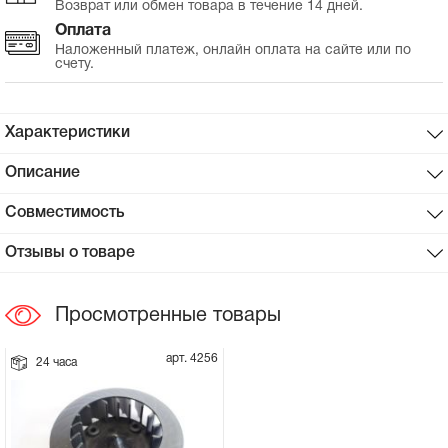
Возврат или обмен товара в течение 14 дней.
Оплата
Сцепное устройство, шплинт
Наложенный платеж, онлайн оплата на сайте или по
счету.
Прокладки на мотоблок
Характеристики
Свечи на мотоблок
Описание
Глушитель на мотоблок
Совместимость
Элементы управления, тросики на
Отзывы о товаре
мотоблок
Просмотренные товары
Навесное и запчасти к нему
арт. 4256
24 часа