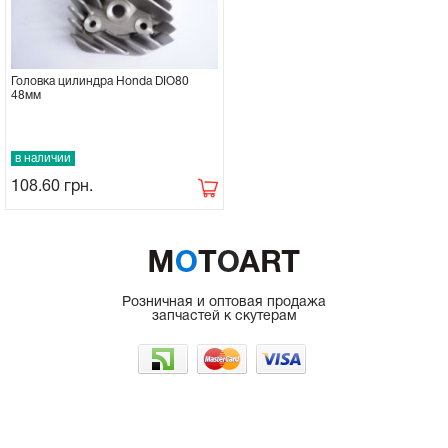
Головка цилиндра Honda DIO80
48мм
в наличии
108.60
грн.
Розничная и оптовая продажа
запчастей к скутерам
г. Одесса, рынок 7КМ
066-225-50-35
098-962-48-47