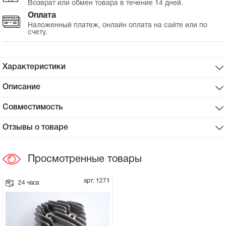
Возврат или обмен товара в течение 14 дней.
Оплата
Сцепное устройство, шплинт
Наложенный платеж, онлайн оплата на сайте или по
счету.
Прокладки на мотоблок
Характеристики
Свечи на мотоблок
Описание
Глушитель на мотоблок
Совместимость
Элементы управления, тросики на
Отзывы о товаре
мотоблок
Просмотренные товары
Навесное и запчасти к нему
арт. 1271
24 часа