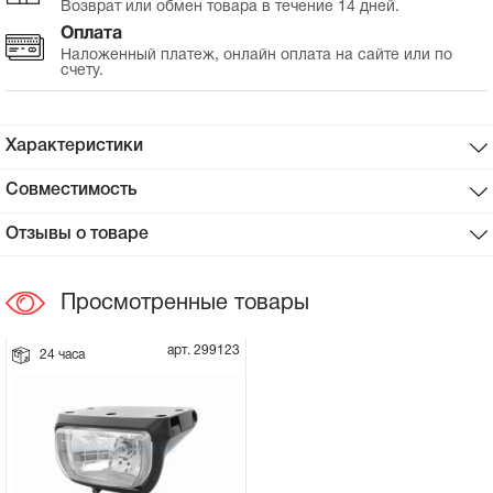
Возврат или обмен товара в течение 14 дней.
Оплата
Сцепное устройство, шплинт
Наложенный платеж, онлайн оплата на сайте или по
счету.
Прокладки на мотоблок
Характеристики
Свечи на мотоблок
Совместимость
Глушитель на мотоблок
Отзывы о товаре
Элементы управления, тросики на
мотоблок
Просмотренные товары
Навесное и запчасти к нему
арт. 299123
24 часа