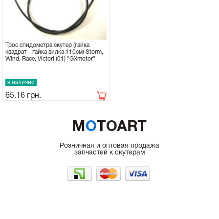
Трос спидометра скутер (гайка
квадрат - гайка вилка 110см) Storm,
Wind, Race, Victori (01) "GXmotor"
в наличии
65.16
грн.
Розничная и оптовая продажа
запчастей к скутерам
г. Одесса, рынок 7КМ
066-225-50-35
098-962-48-47