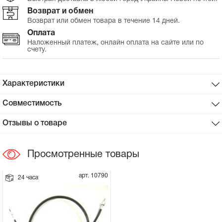
Возврат и обмен
Сцепное устройство, шплинт
Возврат или обмен товара в течение 14 дней.
Оплата
Прокладки на мотоблок
Наложенный платеж, онлайн оплата на сайте или по
счету.
Свечи на мотоблок
Характеристики
Глушитель на мотоблок
Совместимость
Элементы управления, тросики на
Отзывы о товаре
мотоблок
Просмотренные товары
Навесное и запчасти к нему
арт. 10790
24 часа