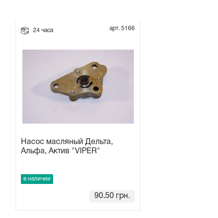
Прокладки на мотоблок
арт. 5166
24 часа
Свечи на мотоблок
Глушитель на мотоблок
Элементы управления, тросики на мотоблок
Навесное и запчасти к нему
Насос масляный Дельта,
Альфа, Актив "VIPER"
в наличии
90.50
грн.