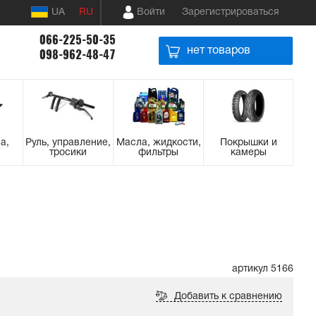
UA
RU
Войти
Зарегистрироваться
066-225-50-35
нет товаров
098-962-48-47
а,
Руль, управление,
Масла, жидкости,
Покрышки и
тросики
фильтры
камеры
артикул 5166
Добавить к сравнению