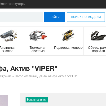
Электроскутеры
найти
поиск по модели
Топливная,
Тормозная
Подвеска, колесо
Обвес, рам
выхлоп
система
зеркала
а, Актив "VIPER"
лаждение
Насос масляный Дельта, Альфа, Актив "VIPER"
Есть в наличии