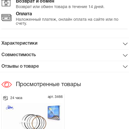
Возврат и обмен
Возврат или обмен товара в течение 14 дней.
Сцепное устройство, шплинт
Оплата
Наложенный платеж, онлайн оплата на сайте или по
счету.
Прокладки на мотоблок
Свечи на мотоблок
Характеристики
Глушитель на мотоблок
Совместимость
Отзывы о товаре
Элементы управления, тросики на
мотоблок
Просмотренные товары
Навесное и запчасти к нему
арт. 3466
24 часа