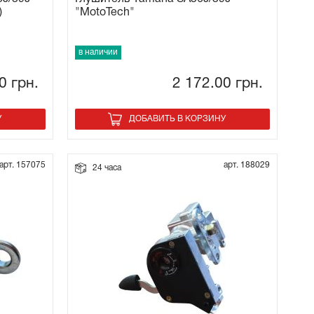
)
"MotoTech"
в наличии
50
грн.
2 172.00
грн.
У
ДОБАВИТЬ В КОРЗИНУ
арт. 157075
арт. 188029
24 часа