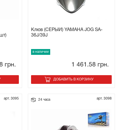
Клюв (СЕРЫЙ) YAMAHA JOG SA-
шт)
36J/39J
в наличии
18
грн.
1 461.58
грн.
У
ДОБАВИТЬ В КОРЗИНУ
арт. 3095
арт. 3098
24 часа