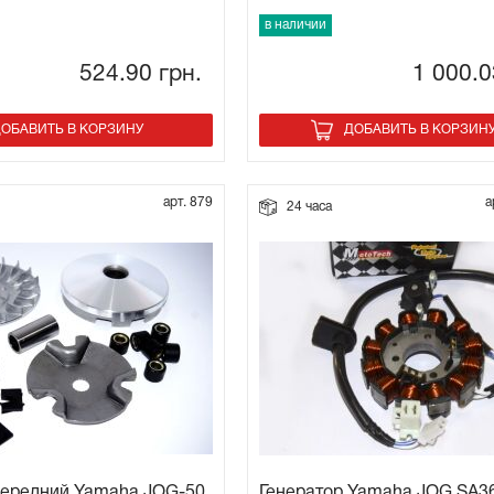
в наличии
524.90
грн.
1 000.
ОБАВИТЬ В КОРЗИНУ
ДОБАВИТЬ В КОРЗИН
арт. 879
а
24 часа
передний Yamaha JOG-50
Генератор Yamaha JOG SA3