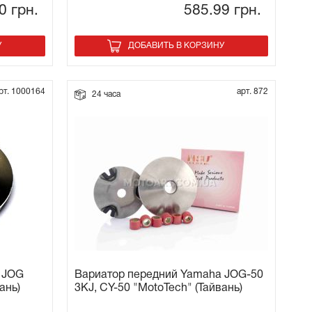
80
грн.
585.99
грн.
У
ДОБАВИТЬ В КОРЗИНУ
рт. 1000164
арт. 872
24 часа
 JOG
Вариатор передний Yamaha JOG-50
ань)
3KJ, CY-50 "MotoTech" (Тайвань)