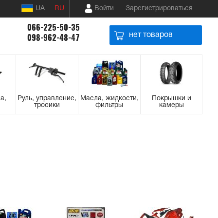
UA
RU
Войти
Зарегистрироваться
066-225-50-35
нет товаров
098-962-48-47
а,
Руль, управление,
Масла, жидкости,
Покрышки и
тросики
фильтры
камеры