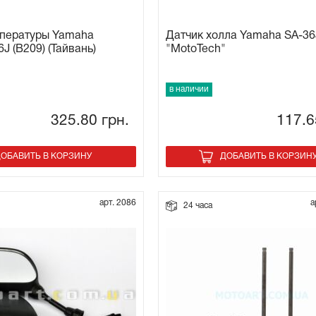
мпературы Yamaha
Датчик холла Yamaha SA-36
J (B209) (Тайвань)
"MotoTech"
в наличии
325.80
грн.
117.
ОБАВИТЬ В КОРЗИНУ
ДОБАВИТЬ В КОРЗИН
арт. 2086
а
24 часа