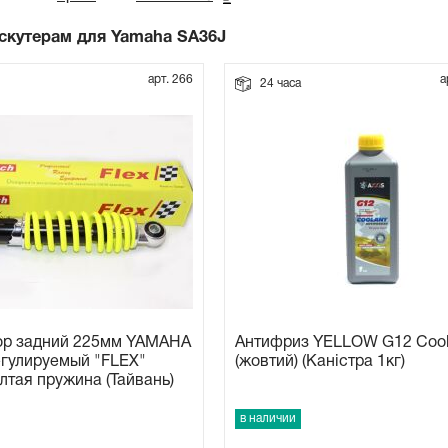
 скутерам для Yamaha SA36J
арт. 266
а
24 часа
ор задний 225мм YAMAHA
Антифриз YELLOW G12 Сool
егулируемый "FLEX"
(жовтий) (Каністра 1кг)
лтая пружина (Тайвань)
в наличии