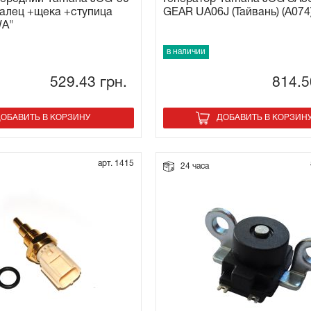
алец +щека +ступица
GEAR UA06J (Тайвань) (A074
A"
в наличии
529.43
грн.
814.
ОБАВИТЬ В КОРЗИНУ
ДОБАВИТЬ В КОРЗИН
арт. 1415
24 часа