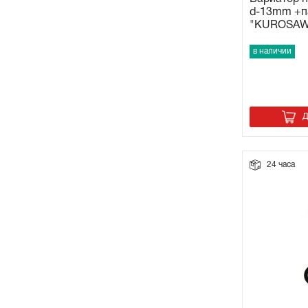
d-13mm +п
"KUROSAW
в наличии
Д
24 часа