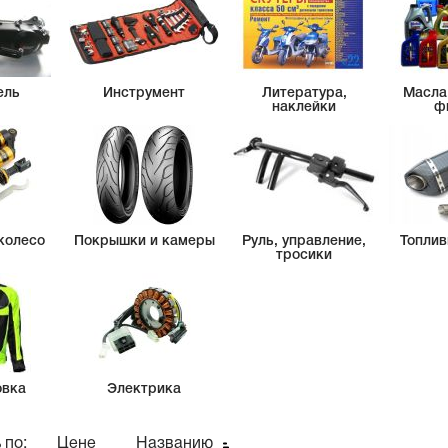
ель
Инструмент
Литература,
Масла
наклейки
ф
колесо
Покрышки и камеры
Руль, управление,
Топлив
тросики
овка
Электрика
 по:
Цене
Названию