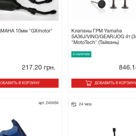
AMAHA 10мм "GXmotor"
Клапаны ГРМ Yamaha
SA36J/VINO/GEAR/JOG 4т (3
"MotoTech" (Тайвань)
в наличии
217.20
грн.
846.
ОБАВИТЬ В КОРЗИНУ
ДОБАВИТЬ В КОРЗИН
арт. 245056
24 часа