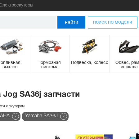
Электроскутеры
найти
поиск по модели
Топливная,
Тормозная
Подвеска, колесо
Обвес, рам
выхлоп
система
зеркала
 Jog SA36j запчасти
сти к скутерам
MAHA
Yamaha SA36J