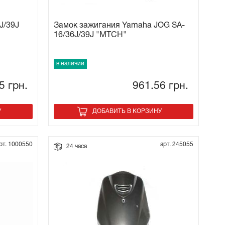
J/39J
Замок зажигания Yamaha JOG SA-
16/36J/39J "MTCH"
в наличии
65
грн.
961.56
грн.
У
ДОБАВИТЬ В КОРЗИНУ
рт. 1000550
арт. 245055
24 часа