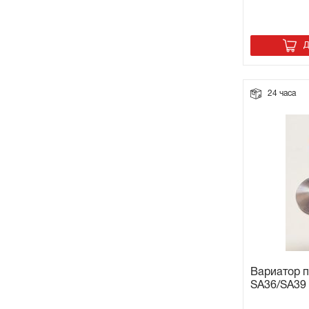
Д
24 часа
Вариатор 
SA36/SA3