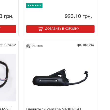
в наличии
03
грн.
923.10
грн.
У
ДОБАВИТЬ В КОРЗИНУ
рт. 1073002
арт. 1000267
24 часа
6J/39J
Глушитель Yamaha SA36J/39J