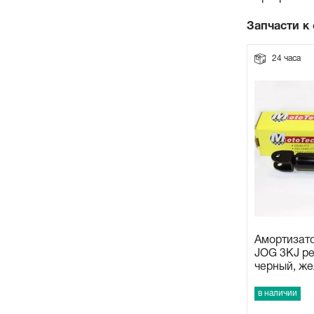
Прокладки на мотоблок
Запчасти к
24 часа
Свечи на мотоблок
Глушитель на мотоблок
Элементы управления, тросики на мотоблок
Навесное и запчасти к нему
Амортизат
JOG 3KJ р
черный, же
в наличии