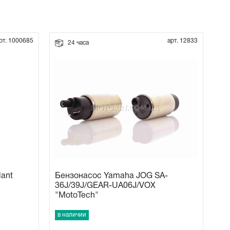
рт. 1000685
арт. 12833
24 часа
ant
Бензонасос Yamaha JOG SA-
36J/39J/GEAR-UA06J/VOX
"MotoTech"
в наличии