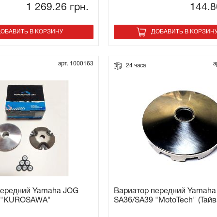
1 269.26
грн.
144.
ОБАВИТЬ В КОРЗИНУ
ДОБАВИТЬ В КОРЗИН
арт. 1000163
а
24 часа
передний Yamaha JOG
Вариатор передний Yamaha
9 "KUROSAWA"
SA36/SA39 "MotoTech" (Тайв