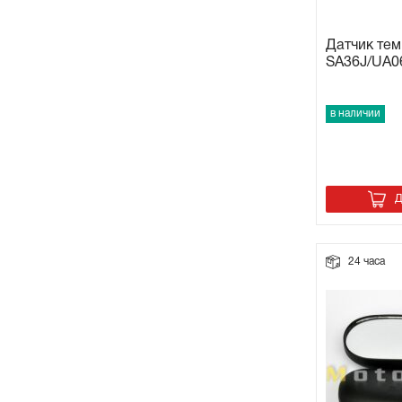
Датчик те
SA36J/UA06
в наличии
Д
24 часа