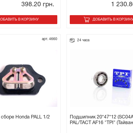
398.20
грн.
1 230.
ОБАВИТЬ В КОРЗИНУ
ДОБАВИТЬ В КОРЗИН
арт. 4660
24 часа
 сборе Honda PALL 1/2
Подшипник 20*47*12 (SC04A
PAL/TACT АF16 "TPI" (Тайван