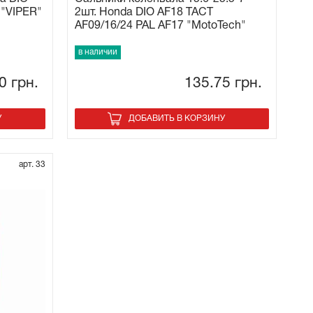
 "VIPER"
2шт. Honda DIO AF18 TACT
AF09/16/24 PAL AF17 "MotoTech"
в наличии
20
грн.
135.75
грн.
У
ДОБАВИТЬ В КОРЗИНУ
арт. 33