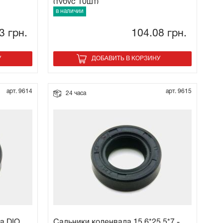
(тубус 10шт)
в наличии
63
грн.
104.08
грн.
У
ДОБАВИТЬ В КОРЗИНУ
арт. 9614
арт. 9615
24 часа
а DIO
Сальники коленвала 15.6*25.5*7 -