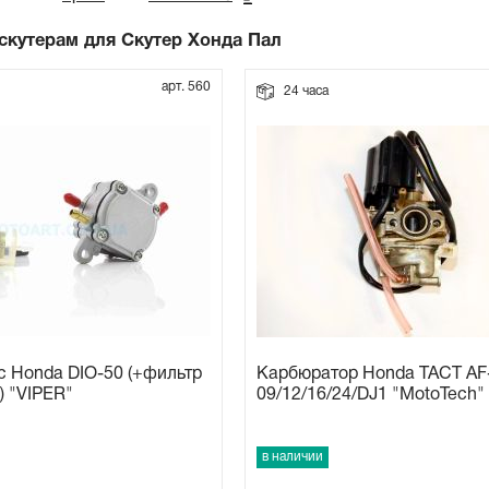
 скутерам для Скутер Хонда Пал
арт. 560
24 часа
 Honda DIO-50 (+фильтр
Карбюратор Honda TACT AF
) "VIPER"
09/12/16/24/DJ1 "MotoTech"
в наличии