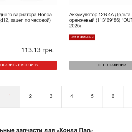
днего вариатора Honda
Аккумулятор 12В 4А Дельта
(d12, зацеп по часовой)
оранжевый (113*69*86) "OU
2025г.
нет в наличии
113.13
грн.
ОБАВИТЬ В КОРЗИНУ
НЕТ В НАЛИЧИИ
1
2
3
4
5
6
ьные запчасти для «Хонда Пал»