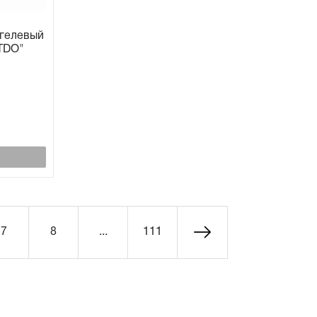
 гелевый
TDO"
7
8
...
111