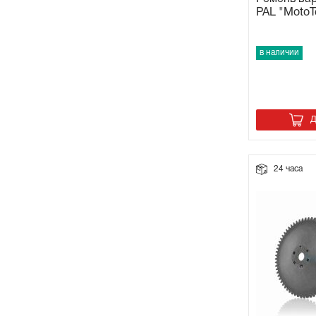
PAL "MotoT
в наличии
Д
24 часа