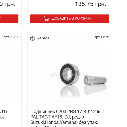
80
грн.
135.75
грн.
У
ДОБАВИТЬ В КОРЗИНУ
арт. 6267
арт. 6372
24 часа
31)
Подшипник 6203 2RS 17*40*12 (к-л
ь)
PAL,TACT AF16, DJ, ред-р
Suzuki,Honda,Yamaha) без упак.