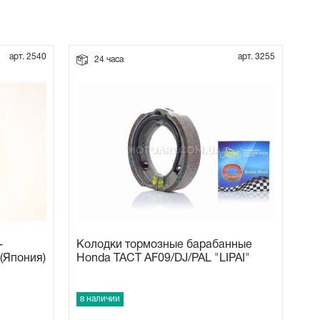
арт. 2540
арт. 3255
24 часа
-
Колодки тормозные барабанные
 (Япония)
Honda TACT AF09/DJ/PAL "LIPAI"
в наличии