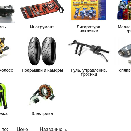
ель
Инструмент
Литература,
Масла
наклейки
ф
колесо
Покрышки и камеры
Руль, управление,
Топлив
тросики
овка
Электрика
 по:
Цене
Названию