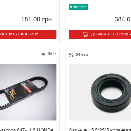
в наличии
181.00
грн.
384.
ОБАВИТЬ В КОРЗИНУ
ДОБАВИТЬ В КОРЗИН
арт. 8677
24 часа
риатора 647-11.5 HONDA
Сальник 15.5*25*5 коленвал