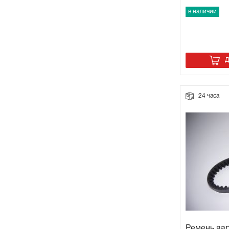
в наличии
Д
24 часа
Ремень ва