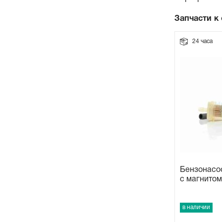
Прокладки на мотоблок
Запчасти к
24 часа
Свечи на мотоблок
Глушитель на мотоблок
Элементы управления, тросики на мотоблок
Навесное и запчасти к нему
Бензонасос
с магнитом
в наличии