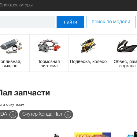
Электроскутеры
найти
поиск по модели
Топливная,
Тормозная
Подвеска, колесо
Обвес, рам
выхлоп
система
зеркала
Пал запчасти
сти к скутерам
NDA
Скутер Хонда Пал