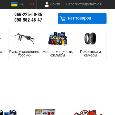
UA
RU
Войти
Зарегистрироваться
066-225-50-35
нет товаров
098-962-48-47
а,
Руль, управление,
Масла, жидкости,
Покрышки и
тросики
фильтры
камеры