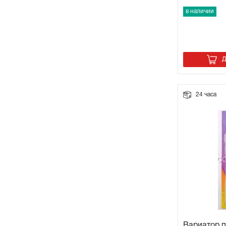
в наличии
Д
24 часа
Вариатор п