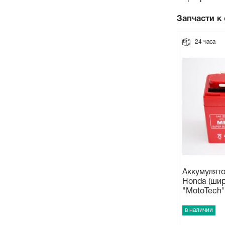
Прокладки на мотоблок
Запчасти к 
24 часа
Свечи на мотоблок
Глушитель на мотоблок
Элементы управления, тросики на мотоблок
Навесное и запчасти к нему
Аккумулято
Honda (шир
"MotoTech"
в наличии