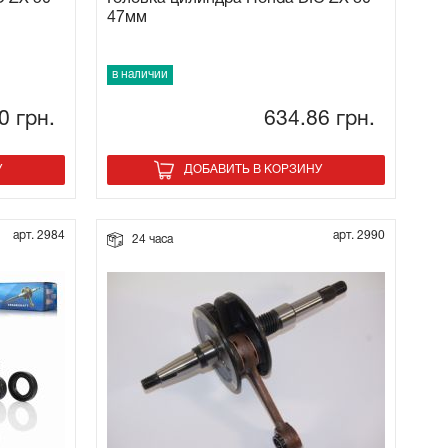
47мм
в наличии
20
грн.
634.86
грн.
У
ДОБАВИТЬ В КОРЗИНУ
арт. 2984
арт. 2990
24 часа