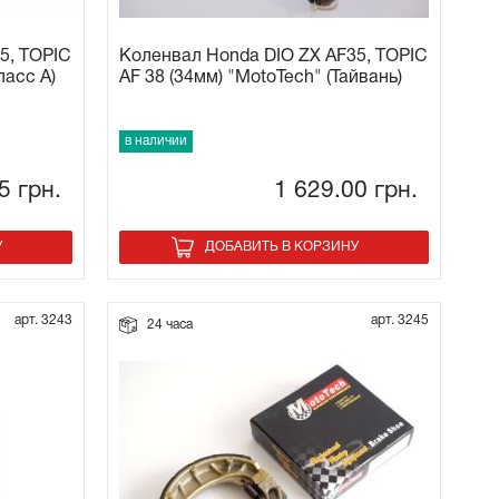
5, TOPIC
Коленвал Honda DIO ZX AF35, TOPIC
ласс А)
AF 38 (34мм) "MotoTech" (Тайвань)
в наличии
95
грн.
1 629.00
грн.
У
ДОБАВИТЬ В КОРЗИНУ
арт. 3243
арт. 3245
24 часа