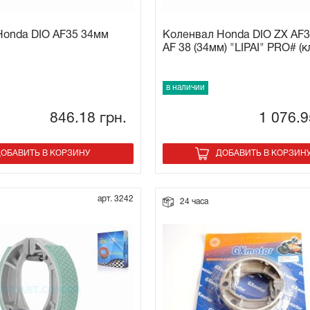
Honda DIO AF35 34мм
Коленвал Honda DIO ZX AF3
AF 38 (34мм) "LIPAI" PRO# (к
в наличии
846.18
грн.
1 076.
ОБАВИТЬ В КОРЗИНУ
ДОБАВИТЬ В КОРЗИН
арт. 3242
24 часа