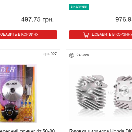
в наличии
497.75
грн.
976.
ОБАВИТЬ В КОРЗИНУ
ДОБАВИТЬ В КОРЗИН
арт. 927
24 часа
ередний тюнинг 4т 50-80
Головка цилиндра Honda DI