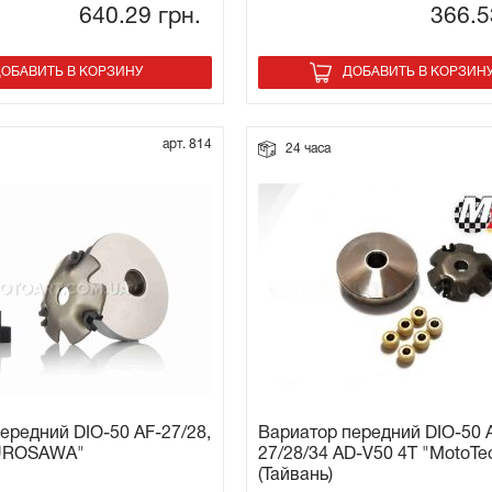
640.29
грн.
366.
ОБАВИТЬ В КОРЗИНУ
ДОБАВИТЬ В КОРЗИН
арт. 814
24 часа
ередний DIO-50 AF-27/28,
Вариатор передний DIO-50 
KUROSAWA"
27/28/34 AD-V50 4T "MotoTe
(Тайвань)