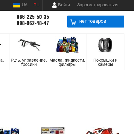
UA
RU
Войти
Зарегистрироваться
066-225-50-35
нет товаров
098-962-48-47
а,
Руль, управление,
Масла, жидкости,
Покрышки и
тросики
фильтры
камеры