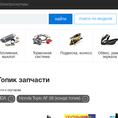
Электроскутеры
найти
поиск по модели
Топливная,
Тормозная
Подвеска, колесо
Обвес, рам
выхлоп
система
зеркала
Топик запчасти
сти к скутерам
NDA
Honda Topic AF 38 (хонда топик)