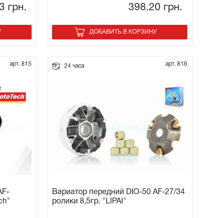
53
грн.
398.20
грн.
У
ДОБАВИТЬ В КОРЗИНУ
арт. 815
арт. 816
24 часа
AF-
Вариатор передний DIO-50 AF-27/34
ch"
ролики 8,5гр. "LIPAI"