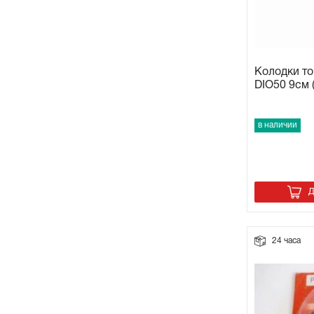
Колодки т
DIO50 9см (
в наличии
Д
24 часа