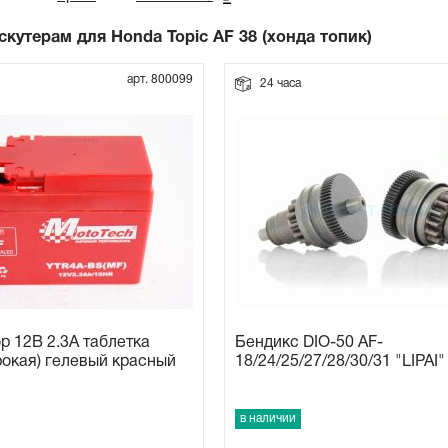
скутерам для Honda Topic AF 38 (хонда топик)
арт. 800099
24 часа
р 12В 2.3А таблетка
Бендикс DIO-50 AF-
окая) гелевый красный
18/24/25/27/28/30/31 "LIPAI"
в наличии