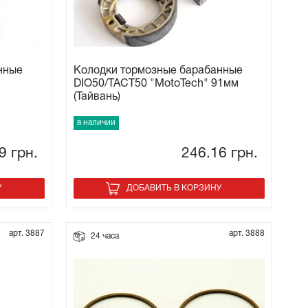
нные
Колодки тормозные барабанные
DIO50/TACT50 "MotoTech" 91мм
(Тайвань)
в наличии
89
грн.
246.16
грн.
У
ДОБАВИТЬ В КОРЗИНУ
арт. 3887
арт. 3888
24 часа