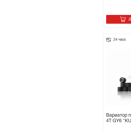
Д
24 часа
Вариатор п
4T GY6 "