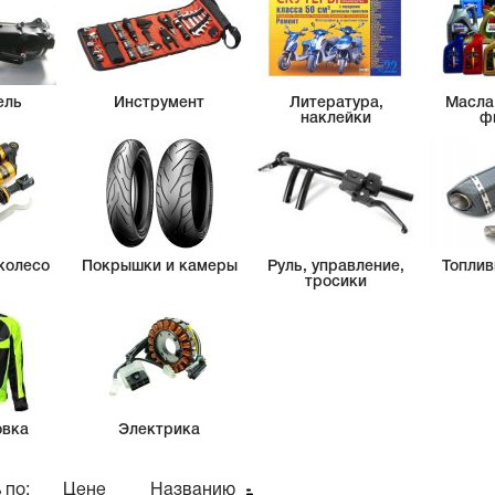
ель
Инструмент
Литература,
Масла
наклейки
ф
колесо
Покрышки и камеры
Руль, управление,
Топлив
тросики
овка
Электрика
 по:
Цене
Названию