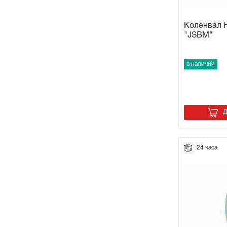
Коленвал 
"JSBM"
в наличии
Д
24 часа