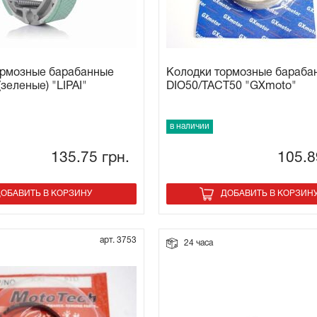
ормозные барабанные
Колодки тормозные бараба
зеленые) "LIPAI"
DIO50/TACT50 "GXmoto"
в наличии
135.75
грн.
105.
ОБАВИТЬ В КОРЗИНУ
ДОБАВИТЬ В КОРЗИН
арт. 3753
24 часа