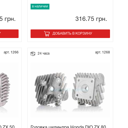
в наличии
95
грн.
316.75
грн.
У
ДОБАВИТЬ В КОРЗИНУ
арт. 1266
арт. 1268
24 часа
O ZX 50
Головка цилиндра Honda DIO ZX 80