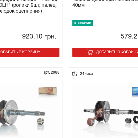
DLH" (ролики 9шт, палец,
40мм
лодок сцепления)
в наличии
923.10
грн.
579.
ОБАВИТЬ В КОРЗИНУ
ДОБАВИТЬ В КОРЗИН
арт. 2988
24 часа