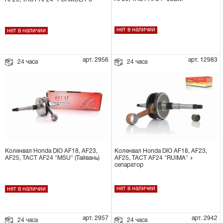
Сцепное устройство, шплинт
нет в наличии
нет в наличии
Прокладки на мотоблок
арт. 2956
арт. 12983
24 часа
24 часа
Свечи на мотоблок
Глушитель на мотоблок
Элементы управления, тросики на
мотоблок
Коленвал Honda DIO AF18, AF23,
Коленвал Honda DIO AF18, AF23,
Навесное и запчасти к нему
AF25, TACT AF24 "RUIMA" +
AF25, TACT AF24 "MSU" (Тайвань)
сепаратор
нет в наличии
нет в наличии
арт. 2957
арт. 2942
24 часа
24 часа