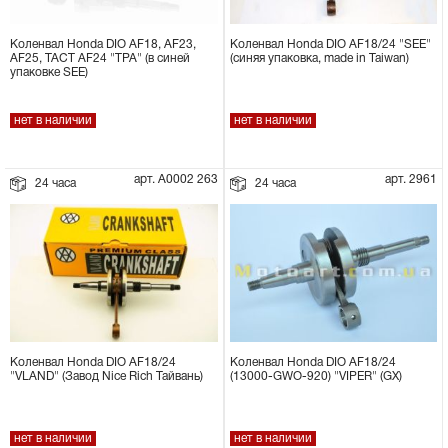
Коленвал Honda DIO AF18, AF23,
Коленвал Honda DIO AF18/24 "SEE"
AF25, TACT AF24 "TPA" (в синей
(синяя упаковка, made in Taiwan)
упаковке SEE)
нет в наличии
нет в наличии
арт. А0002 263
арт. 2961
24 часа
24 часа
Коленвал Honda DIO AF18/24
Коленвал Honda DIO AF18/24
"VLAND" (Завод Nice Rich Тайвань)
(13000-GWO-920) "VIPER" (GX)
нет в наличии
нет в наличии