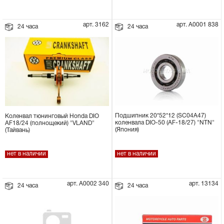
арт. 3162
арт. А0001 838
24 часа
24 часа
Подшипник 20*52*12 (SC04A47)
Коленвал тюнинговый Honda DIO
коленвала DIO-50 (AF-18/27) "NTN"
AF18/24 (полнощекий) "VLAND"
(Япония)
(Тайвань)
нет в наличии
нет в наличии
арт. А0002 340
арт. 13134
24 часа
24 часа