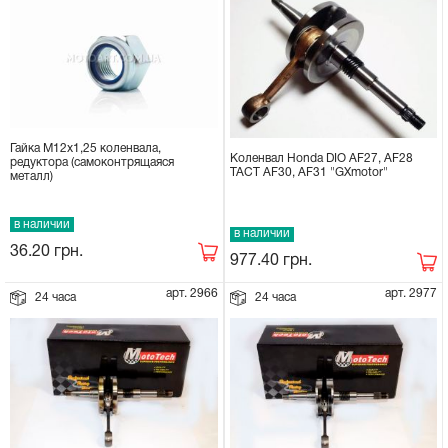
Гайка М12x1,25 коленвала,
Коленвал Honda DIO AF27, AF28
редуктора (самоконтрящаяся
TACT AF30, AF31 "GXmotor"
металл)
в наличии
в наличии
36.20
грн.
977.40
грн.
арт. 2966
арт. 2977
24 часа
24 часа