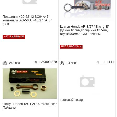
Подшипник 20*52*12 SC04A47
коленвала DIO-50 AF-18/27 "ATJ"
(CH)
Шатун Honda AF18/27 "Sheng-E"
(длина 107мм,толщиина 13.5мм,
втулка 33мм.18мм, Тайвань)
нет в наличии
нет в наличии
арт. А0002 279
арт. 111111
24 часа
24 часа
тестовый товар
Шатун Honda TACT AF16 "MotoTech"
(Тайвань)