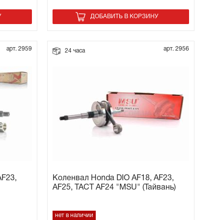
У
ДОБАВИТЬ В КОРЗИНУ
арт. 2959
арт. 2956
24 часа
AF23,
Коленвал Honda DIO AF18, AF23,
AF25, TACT AF24 "MSU" (Тайвань)
нет в наличии