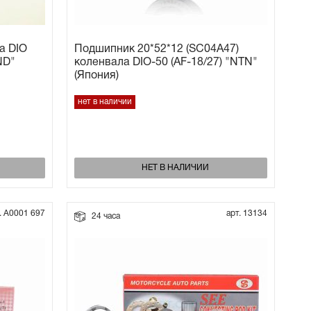
a DIO
Подшипник 20*52*12 (SC04A47)
ND"
коленвала DIO-50 (AF-18/27) "NTN"
(Япония)
нет в наличии
НЕТ В НАЛИЧИИ
. А0001 697
арт. 13134
24 часа