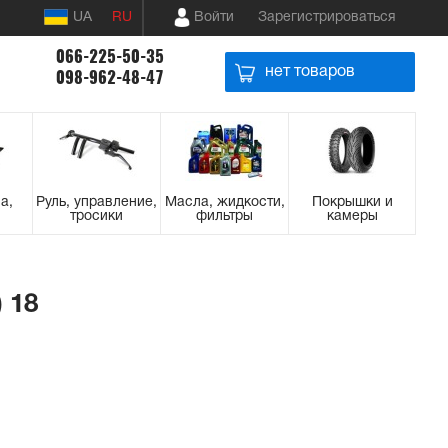
UA
RU
Войти
Зарегистрироваться
066-225-50-35
нет товаров
098-962-48-47
а,
Руль, управление,
Масла, жидкости,
Покрышки и
тросики
фильтры
камеры
 18