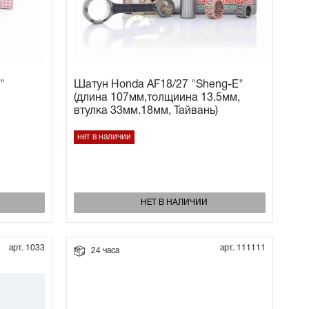
"
Шатун Honda AF18/27 "Sheng-E"
(длина 107мм,толщиина 13.5мм,
втулка 33мм.18мм, Тайвань)
нет в наличии
НЕТ В НАЛИЧИИ
арт. 1033
арт. 111111
24 часа