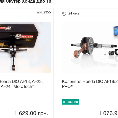
ля Скутер Хонда Дио 18
арт. 2955
24 часа
onda DIO AF18, AF23,
Коленвал Honda DIO AF18/24
 AF24 "MotoTech"
PRO#
в наличии
1 629.00
грн.
1 076.