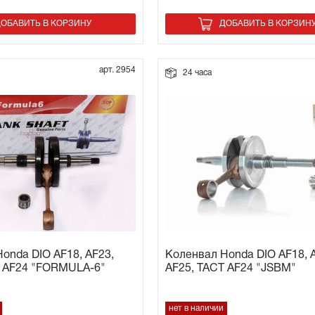
ОБАВИТЬ В КОРЗИНУ
ДОБАВИТЬ В КОРЗИН
арт. 2954
24 часа
onda DIO AF18, AF23,
Коленвал Honda DIO AF18, 
T AF24 "FORMULA-6"
AF25, TACT AF24 "JSBM"
нет в наличии