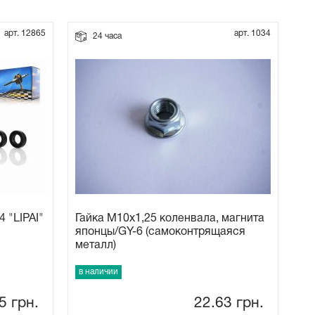
арт. 12865
арт. 1034
24 часа
 "LIPAI"
Гайка М10x1,25 коленвала, магнита
японцы/GY-6 (самоконтрящаяся
металл)
в наличии
95
грн.
22.63
грн.