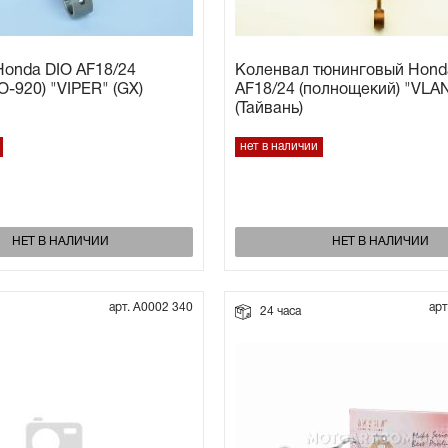
onda DIO AF18/24
Коленвал тюнинговый Hond
-920) "VIPER" (GX)
AF18/24 (полнощекий) "VLA
(Тайвань)
нет в наличии
НЕТ В НАЛИЧИИ
НЕТ В НАЛИЧИИ
арт. А0002 340
арт
24 часа