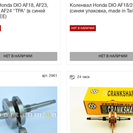
onda DIO AF18, AF23,
Коленвал Honda DIO AF18/2
 AF24 "TPA" (в синей
(синяя упаковка, made in Ta
EE)
нет в наличии
НЕТ В НАЛИЧИИ
НЕТ В НАЛИЧИИ
арт. 2961
24 часа