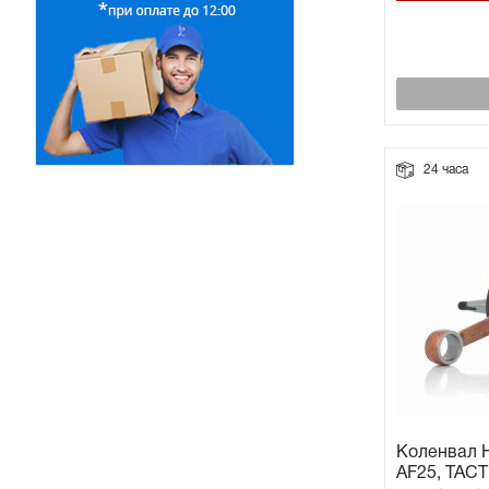
24 часа
Коленвал H
AF25, TACT