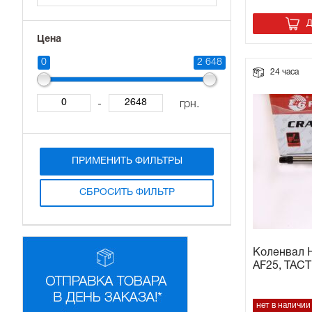
Д
Прокладки на мотоблок
Цена
Свечи на мотоблок
0
2 648
24 часа
Глушитель на мотоблок
-
грн.
Элементы управления, тросики на мотоблок
ПРИМЕНИТЬ ФИЛЬТРЫ
Навесное и запчасти к нему
СБРОСИТЬ ФИЛЬТР
Коленвал H
AF25, TAC
нет в наличии