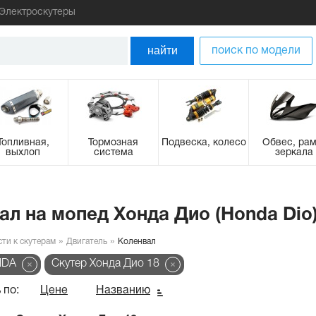
Электроскутеры
найти
поиск по модели
Топливная,
Тормозная
Подвеска, колесо
Обвес, рам
выхлоп
система
зеркала
ал на мопед Хонда Дио (Honda Dio)
сти к скутерам
Двигатель
Коленвал
NDA
Скутер Хонда Дио 18
 по:
Цене
Названию