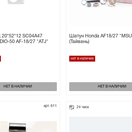
 20*52*12 SC04A47
Шатун Honda AF18/27 "MSU
DIO-50 AF-18/27 "ATJ"
(Тайвань)
нет в наличии
НЕТ В НАЛИЧИИ
НЕТ В НАЛИЧИИ
арт. 611
24 часа