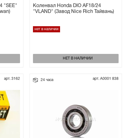
4 "SEE"
Коленвал Honda DIO AF18/24
iwan)
"VLAND" (Завод Nice Rich Тайвань)
нет в наличии
НЕТ В НАЛИЧИИ
арт. 3162
арт. А0001 838
24 часа