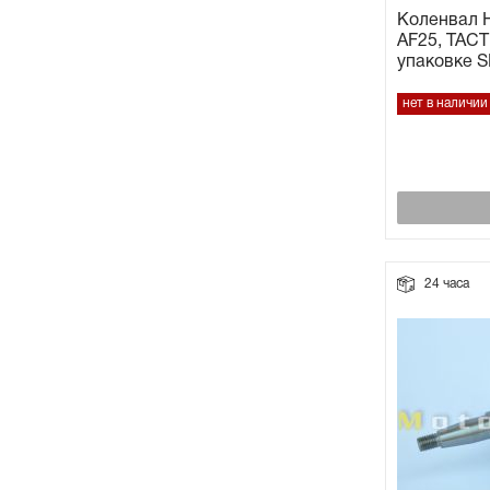
Коленвал H
AF25, TACT
упаковке S
нет в наличии
24 часа