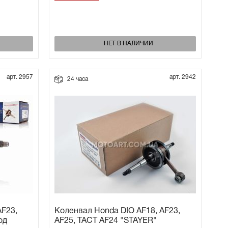
НЕТ В НАЛИЧИИ
арт. 2957
арт. 2942
24 часа
AF23,
Коленвал Honda DIO AF18, AF23,
од
AF25, TACT AF24 "STAYER"