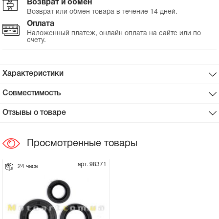
Возврат и обмен
Возврат или обмен товара в течение 14 дней.
Сцепное устройство, шплинт
Оплата
Наложенный платеж, онлайн оплата на сайте или по
счету.
Прокладки на мотоблок
Свечи на мотоблок
Характеристики
Глушитель на мотоблок
Совместимость
Отзывы о товаре
Элементы управления, тросики на
мотоблок
Просмотренные товары
Навесное и запчасти к нему
арт. 98371
24 часа