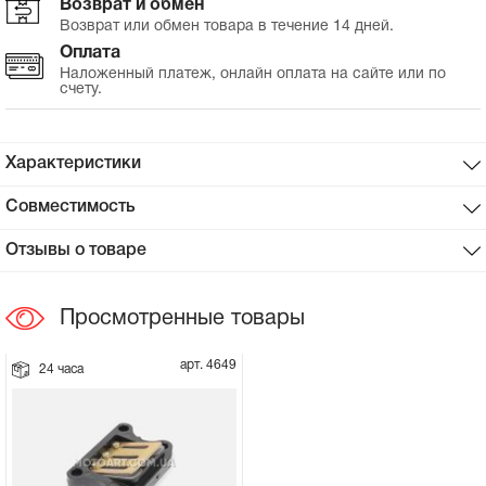
Возврат и обмен
Возврат или обмен товара в течение 14 дней.
Сцепное устройство, шплинт
Оплата
Наложенный платеж, онлайн оплата на сайте или по
счету.
Прокладки на мотоблок
Свечи на мотоблок
Характеристики
Глушитель на мотоблок
Совместимость
Отзывы о товаре
Элементы управления, тросики на
мотоблок
Просмотренные товары
Навесное и запчасти к нему
арт. 4649
24 часа