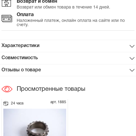
Возврат и обмен
Возврат или обмен товара в течение 14 дней.
Сцепное устройство, шплинт
Оплата
Наложенный платеж, онлайн оплата на сайте или по
счету.
Прокладки на мотоблок
Свечи на мотоблок
Характеристики
Глушитель на мотоблок
Совместимость
Отзывы о товаре
Элементы управления, тросики на
мотоблок
Просмотренные товары
Навесное и запчасти к нему
арт. 1885
24 часа