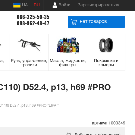
UA
RU
Войти
Зарегистрироваться
066-225-50-35
нет товаров
098-962-48-47
а,
Руль, управление,
Масла, жидкости,
Покрышки и
тросики
фильтры
камеры
110) D52.4, p13, h69 #PRO
110) D52.4, p13, h69 #PRO "LIPAI"
артикул 1000349