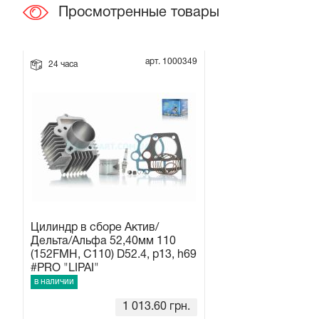
Просмотренные товары
Прокладки на мотоблок
арт. 1000349
Свечи на мотоблок
24 часа
Глушитель на мотоблок
Элементы управления, тросики на мотоблок
Навесное и запчасти к нему
Цилиндр в сборе Актив/
Дельта/Альфа 52,40мм 110
(152FMH, C110) D52.4, p13, h69
#PRO "LIPAI"
в наличии
1 013.60
грн.