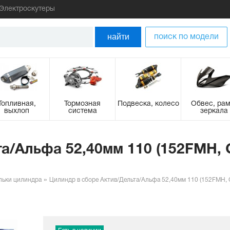
Электроскутеры
найти
поиск по модели
Топливная,
Тормозная
Подвеска, колесо
Обвес, рам
выхлоп
система
зеркала
а/Альфа 52,40мм 110 (152FMH, C
льки цилиндра
Цилиндр в сборе Актив/Дельта/Альфа 52,40мм 110 (152FMH, C